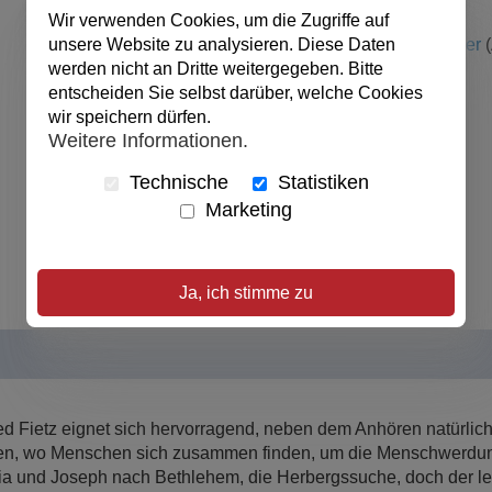
EAN:
9783881242592
Wir verwenden Cookies, um die Zugriffe auf
Urheber:
Siegfried Fietz
(Autor / Autorin),
Rolf Krenzer
(
unsere Website zu analysieren. Diese Daten
Anke Siebert
(Illustriert von)
werden nicht an Dritte weitergegeben. Bitte
Verlag:
ABAKUS Musik
entscheiden Sie selbst darüber, welche Cookies
Produktart:
Audio/Video, JEWELCASE
wir speichern dürfen.
Weitere Informationen.
Format:
Audio-CD
Sprache:
Deutsch
Technische
Statistiken
veröffentlicht:
01.01.1999
Marketing
Ursprungsland:
Deutschland
Abmessungen:
14 x 12 cm
Ja, ich stimme zu
d Fietz eignet sich hervorragend, neben dem Anhören natürlich,
en, wo Menschen sich zusammen finden, um die Menschwerdung
 und Joseph nach Bethlehem, die Herbergssuche, doch der leuch