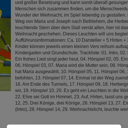
und großer Besetzung und kann somit überall gesunge
Menschen sich zusammen finden, um die Menschwerdu
Wunder der Weihnacht, im Spiel lebendig zu gestalten
Weg von Maria und Joseph nach Bethlehem, die Herbe
leuchtende Stern über dem Stall verrät allen, hier ist d
Weihnacht geschehen. Dieses Leuchten will uns beglei
Aufführunsinformationen: Ca. 10 Darsteller + 5 Hirten +
Kinder können jeweils einen kleinen Vers reihum aufsa
Kindergarten und Grundschule. Trackliste: 01. Intro, 02. 
Ein frohes Lied singt jeder heut, 04. Hörspiel 02, 05. Ein 
06. Hörspiel 03, 07. Maria wird die Mutter sein, 08. Hörsp
hat Maria ausgewählt, 10. Hörspiel 05, 11. Hörspiel 06, 
befohlen, 13. Hörspiel 07, 14. Einmal ist der Weg zuend
16. Am Ende des Tunnels, 17. Hörspiel 09, 18. Herber
wir, 19. Hörspiel 10, 20. Es geht ein Leuchten in die Wel
22. Ehre sei Gott im Himmel, 23. Auf, Hirten, lasst uns 
12, 25. Drei Könige, drei Könige, 26. Hörspiel 13, 27. Ei
(Intro), 28. Hörspiel 14, 29. Weihnachtslicht, leuchte wei
Bestellnummer:
91-172