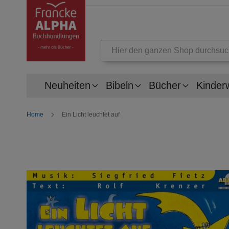
Suche
Neuheiten
Bibeln
Bücher
Kinder
Home
Ein Licht leuchtet auf
Zum
Ende
der
Bildergalerie
springen