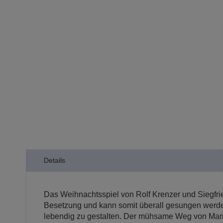
der
Bildergalerie
springen
Details
Das Weihnachtsspiel von Rolf Krenzer und Siegfrie
Besetzung und kann somit überall gesungen werd
lebendig zu gestalten. Der mühsame Weg von Maria