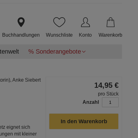
Direkt
zum
Inhalt
Buchhandlungen
Wunschliste
Konto
Warenkorb
tenwelt
% Sonderangebote
orin),
Anke Siebert
14,95 €
pro Stück
Anzahl
In den Warenkorb
tz eignet sich
ungen mit kleiner