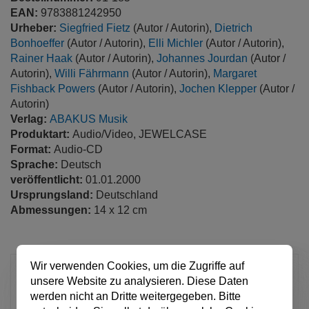
EAN:
9783881242950
Urheber:
Siegfried Fietz
(Autor / Autorin),
Dietrich
Bonhoeffer
(Autor / Autorin),
Elli Michler
(Autor / Autorin),
Rainer Haak
(Autor / Autorin),
Johannes Jourdan
(Autor /
Autorin),
Willi Fährmann
(Autor / Autorin),
Margaret
Fishback Powers
(Autor / Autorin),
Jochen Klepper
(Autor /
Autorin)
Verlag:
ABAKUS Musik
Produktart:
Audio/Video, JEWELCASE
Format:
Audio-CD
Sprache:
Deutsch
veröffentlicht:
01.01.2000
Ursprungsland:
Deutschland
Abmessungen:
14 x 12 cm
Wir verwenden Cookies, um die Zugriffe auf
15,95 €
unsere Website zu analysieren. Diese Daten
pro Stück
werden nicht an Dritte weitergegeben. Bitte