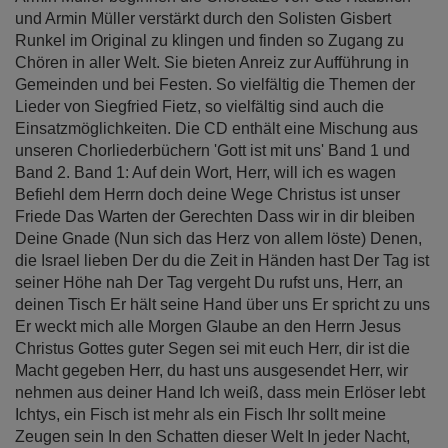
und Armin Müller verstärkt durch den Solisten Gisbert
Runkel im Original zu klingen und finden so Zugang zu
Chören in aller Welt. Sie bieten Anreiz zur Aufführung in
Gemeinden und bei Festen. So vielfältig die Themen der
Lieder von Siegfried Fietz, so vielfältig sind auch die
Einsatzmöglichkeiten. Die CD enthält eine Mischung aus
unseren Chorliederbüchern 'Gott ist mit uns' Band 1 und
Band 2. Band 1: Auf dein Wort, Herr, will ich es wagen
Befiehl dem Herrn doch deine Wege Christus ist unser
Friede Das Warten der Gerechten Dass wir in dir bleiben
Deine Gnade (Nun sich das Herz von allem löste) Denen,
die Israel lieben Der du die Zeit in Händen hast Der Tag ist
seiner Höhe nah Der Tag vergeht Du rufst uns, Herr, an
deinen Tisch Er hält seine Hand über uns Er spricht zu uns
Er weckt mich alle Morgen Glaube an den Herrn Jesus
Christus Gottes guter Segen sei mit euch Herr, dir ist die
Macht gegeben Herr, du hast uns ausgesendet Herr, wir
nehmen aus deiner Hand Ich weiß, dass mein Erlöser lebt
Ichtys, ein Fisch ist mehr als ein Fisch Ihr sollt meine
Zeugen sein In den Schatten dieser Welt In jeder Nacht,