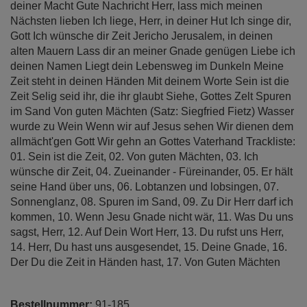
deiner Macht Gute Nachricht Herr, lass mich meinen
Nächsten lieben Ich liege, Herr, in deiner Hut Ich singe dir,
Gott Ich wünsche dir Zeit Jericho Jerusalem, in deinen
alten Mauern Lass dir an meiner Gnade genügen Liebe ich
deinen Namen Liegt dein Lebensweg im Dunkeln Meine
Zeit steht in deinen Händen Mit deinem Worte Sein ist die
Zeit Selig seid ihr, die ihr glaubt Siehe, Gottes Zelt Spuren
im Sand Von guten Mächten (Satz: Siegfried Fietz) Wasser
wurde zu Wein Wenn wir auf Jesus sehen Wir dienen dem
allmächt'gen Gott Wir gehn an Gottes Vaterhand Trackliste:
01. Sein ist die Zeit, 02. Von guten Mächten, 03. Ich
wünsche dir Zeit, 04. Zueinander - Füreinander, 05. Er hält
seine Hand über uns, 06. Lobtanzen und lobsingen, 07.
Sonnenglanz, 08. Spuren im Sand, 09. Zu Dir Herr darf ich
kommen, 10. Wenn Jesu Gnade nicht wär, 11. Was Du uns
sagst, Herr, 12. Auf Dein Wort Herr, 13. Du rufst uns Herr,
14. Herr, Du hast uns ausgesendet, 15. Deine Gnade, 16.
Der Du die Zeit in Händen hast, 17. Von Guten Mächten
Bestellnummer:
91-185