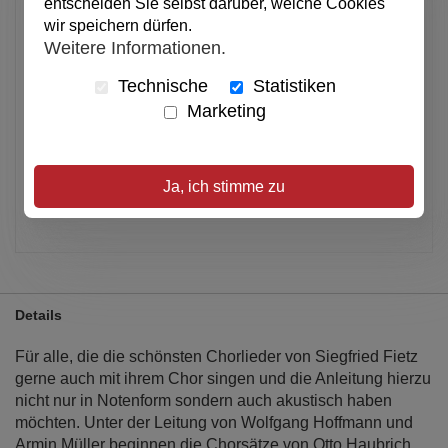
Anzahl
entscheiden Sie selbst darüber, welche Cookies
wir speichern dürfen.
Weitere Informationen.
In den Warenkorb
Technische
Statistiken
Marketing
Alle Preise inkl. MwSt.
Verfügbar
Ja, ich stimme zu
Artikel merken
Details
Für alle, die die schönsten Chorlieder von Siegfried Fietz
gerne auch mit ihrem Chor singen und die Anleitung hierzu
nicht nur in Notenform sondern auch akustisch haben
möchten. Unter der Leitung von Wolfgang Hoffmann und
Armin Müller beginnen die Chorsätze von Otto Haubrich