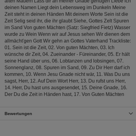
alten Mauern Lass dir an meiner Gnade genügen Liebe ich
deinen Namen Liegt dein Lebensweg im Dunkeln Meine
Zeit steht in deinen Händen Mit deinem Worte Sein ist die
Zeit Selig seid ihr, die ihr glaubt Siehe, Gottes Zelt Spuren
im Sand Von guten Mächten (Satz: Siegfried Fietz) Wasser
wurde zu Wein Wenn wir auf Jesus sehen Wir dienen dem
allmächt'gen Gott Wir gehn an Gottes Vaterhand Trackliste:
01. Sein ist die Zeit, 02. Von guten Mächten, 03. Ich
wünsche dir Zeit, 04. Zueinander - Füreinander, 05. Er hält
seine Hand über uns, 06. Lobtanzen und lobsingen, 07.
Sonnenglanz, 08. Spuren im Sand, 09. Zu Dir Herr darf ich
kommen, 10. Wenn Jesu Gnade nicht wär, 11. Was Du uns
sagst, Herr, 12. Auf Dein Wort Herr, 13. Du rufst uns Herr,
14. Herr, Du hast uns ausgesendet, 15. Deine Gnade, 16.
Der Du die Zeit in Händen hast, 17. Von Guten Mächten
Bewertungen