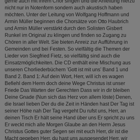
gerne auch mit ihrem Chor singen und die Anleitung hierzu
nicht nur in Notenform sondern auch akustisch haben
möchten. Unter der Leitung von Wolfgang Hoffmann und
Armin Müller beginnen die Chorsätze von Otto Haubrich
und Armin Müller verstärkt durch den Solisten Gisbert
Runkel im Original zu klingen und finden so Zugang zu
Chören in aller Welt. Sie bieten Anreiz zur Aufführung in
Gemeinden und bei Festen. So vielfältig die Themen der
Lieder von Siegfried Fietz, so vielfältig sind auch die
Einsatzmöglichkeiten. Die CD enthält eine Mischung aus
unseren Chorliederbüchern 'Gott ist mit uns' Band 1 und
Band 2. Band 1: Auf dein Wort, Herr, will ich es wagen
Befiehl dem Herrn doch deine Wege Christus ist unser
Friede Das Warten der Gerechten Dass wir in dir bleiben
Deine Gnade (Nun sich das Herz von allem löste) Denen,
die Israel lieben Der du die Zeit in Händen hast Der Tag ist
seiner Höhe nah Der Tag vergeht Du rufst uns, Herr, an
deinen Tisch Er hält seine Hand über uns Er spricht zu uns
Er weckt mich alle Morgen Glaube an den Herrn Jesus
Christus Gottes guter Segen sei mit euch Herr, dir ist die
Macht gegeben Herr, du hast uns ausgesendet Herr, wir