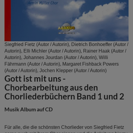
Zum
Siegfried Fietz
(Autor / Autorin),
Dietrich Bonhoeffer
(Autor /
Anfang
Autorin),
Elli Michler
(Autor / Autorin),
Rainer Haak
(Autor /
der
Autorin),
Johannes Jourdan
(Autor / Autorin),
Willi
Bildergalerie
Fährmann
(Autor / Autorin),
Margaret Fishback Powers
springen
(Autor / Autorin),
Jochen Klepper
(Autor / Autorin)
Gott ist mit uns -
Chorbearbeitung aus den
Chorliederbüchern Band 1 und 2
Musik Album auf CD
Für alle, die die schönsten Chorlieder von Siegfried Fietz