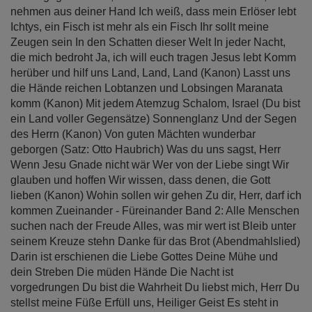
nehmen aus deiner Hand Ich weiß, dass mein Erlöser lebt
Ichtys, ein Fisch ist mehr als ein Fisch Ihr sollt meine
Zeugen sein In den Schatten dieser Welt In jeder Nacht,
die mich bedroht Ja, ich will euch tragen Jesus lebt Komm
herüber und hilf uns Land, Land, Land (Kanon) Lasst uns
die Hände reichen Lobtanzen und Lobsingen Maranata
komm (Kanon) Mit jedem Atemzug Schalom, Israel (Du bist
ein Land voller Gegensätze) Sonnenglanz Und der Segen
des Herrn (Kanon) Von guten Mächten wunderbar
geborgen (Satz: Otto Haubrich) Was du uns sagst, Herr
Wenn Jesu Gnade nicht wär Wer von der Liebe singt Wir
glauben und hoffen Wir wissen, dass denen, die Gott
lieben (Kanon) Wohin sollen wir gehen Zu dir, Herr, darf ich
kommen Zueinander - Füreinander Band 2: Alle Menschen
suchen nach der Freude Alles, was mir wert ist Bleib unter
seinem Kreuze stehn Danke für das Brot (Abendmahlslied)
Darin ist erschienen die Liebe Gottes Deine Mühe und
dein Streben Die müden Hände Die Nacht ist
vorgedrungen Du bist die Wahrheit Du liebst mich, Herr Du
stellst meine Füße Erfüll uns, Heiliger Geist Es steht in