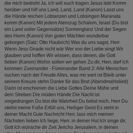
die mich bedroht Ja, ich will euch tragen Jesus lebt Komm
herüber und hilf uns Land, Land, Land (Kanon) Lasst uns
die Hände reichen Lobtanzen und Lobsingen Maranata
komm (Kanon) Mit jedem Atemzug Schalom, Israel (Du bist
ein Land voller Gegensätze) Sonnenglanz Und der Segen
des Herrn (Kanon) Von guten Mächten wunderbar
geborgen (Satz: Otto Haubrich) Was du uns sagst, Herr
Wenn Jesu Gnade nicht wär Wer von der Liebe singt Wir
glauben und hoffen Wir wissen, dass denen, die Gott
lieben (Kanon) Wohin sollen wir gehen Zu dir, Herr, darf ich
kommen Zueinander - Füreinander Band 2: Alle Menschen
suchen nach der Freude Alles, was mir wert ist Bleib unter
seinem Kreuze stehn Danke für das Brot (Abendmahlslied)
Darin ist erschienen die Liebe Gottes Deine Mühe und
dein Streben Die müden Hände Die Nacht ist
vorgedrungen Du bist die Wahrheit Du liebst mich, Herr Du
stellst meine Füße Erfüll uns, Heiliger Geist Es steht in
deiner Macht Gute Nachricht Herr, lass mich meinen
Nächsten lieben Ich liege, Herr, in deiner Hut Ich singe dir,
Gott Ich wünsche dir Zeit Jericho Jerusalem, in deinen