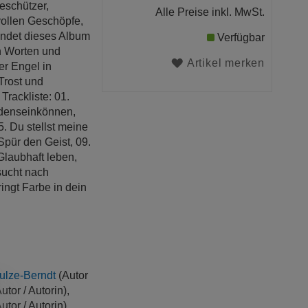
eschützer,
Alle Preise inkl. MwSt.
vollen Geschöpfe,
ündet dieses Album
Verfügbar
en Worten und
Artikel merken
er Engel in
Trost und
Trackliste: 01.
edenseinkönnen,
5. Du stellst meine
. Spür den Geist, 09.
 Glaubhaft leben,
sucht nach
ingt Farbe in dein
lze-Berndt
(Autor
utor / Autorin),
utor / Autorin),