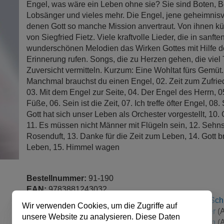
Engel, was wäre ein Leben ohne sie? Sie sind Boten, B
Lobsänger und vieles mehr. Die Engel, jene geheimnis
denen Gott so manche Mission anvertraut. Von ihnen k
von Siegfried Fietz. Viele kraftvolle Lieder, die in sanft
wunderschönen Melodien das Wirken Gottes mit Hilfe d
Erinnerung rufen. Songs, die zu Herzen gehen, die viel 
Zuversicht vermitteln. Kurzum: Eine Wohltat fürs Gemüt. 
Manchmal brauchst du einen Engel, 02. Zeit zum Zufri
03. Mit dem Engel zur Seite, 04. Der Engel des Herrn, 0
Füße, 06. Sein ist die Zeit, 07. Ich treffe öfter Engel, 08
Gott hat sich unser Leben als Orchester vorgestellt, 10.
11. Es müssen nicht Männer mit Flügeln sein, 12. Sehn
Rosenduft, 13. Danke für die Zeit zum Leben, 14. Gott br
Leben, 15. Himmel wagen
Bestellnummer:
91-190
EAN:
9783881243032
Urheber:
Siegfried Fietz
(Autor / Autorin),
Hermann Schu
Wir verwenden Cookies, um die Zugriffe auf
/ Autorin),
Elli Michler
(Autor / Autorin),
Daniela Dicker
(A
unsere Website zu analysieren. Diese Daten
Johannes Hansen
(Autor / Autorin),
Carola Beermann
(A