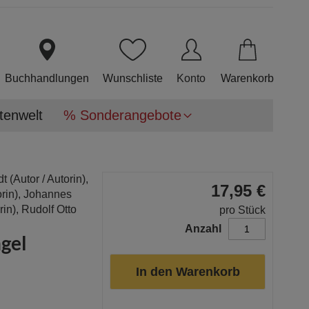
Direkt
zum
Inhalt
Buchhandlungen
Wunschliste
Konto
Warenkorb
tenwelt
% Sonderangebote
dt
(Autor / Autorin),
17,95 €
orin),
Johannes
rin),
Rudolf Otto
pro Stück
Anzahl
gel
In den Warenkorb