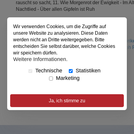
rauscht so sacht, 11. Wie Morgenrot der Ewigkeit - Im Al
Nachtlied - Über allen Gipfeln ist Ruh
Wir verwenden Cookies, um die Zugriffe auf
Bestellnummer:
91-223
unsere Website zu analysieren. Diese Daten
EAN:
9783881243773
werden nicht an Dritte weitergegeben. Bitte
Urheber:
Siegfried Fietz
(Autor / Autorin),
Eduard Mörik
entscheiden Sie selbst darüber, welche Cookies
Johann Wolfgang von Goethe
(Autor / Autorin),
Joseph F
wir speichern dürfen.
Eichendorff
(Autor / Autorin)
Weitere Informationen.
Verlag:
ABAKUS Musik
Produktart:
Audio/Video, GEKL
Technische
Statistiken
Format:
Audio-CD
Marketing
Sprache:
Deutsch
veröffentlicht:
01.01.2004
Ursprungsland:
Deutschland
Abmessungen:
14 x 12 cm
Ja, ich stimme zu