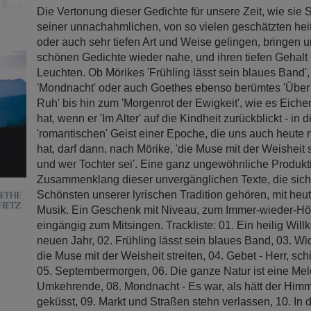
Die Vertonung dieser Gedichte für unsere Zeit, wie sie S
seiner unnachahmlichen, von so vielen geschätzten hei
oder auch sehr tiefen Art und Weise gelingen, bringen u
schönen Gedichte wieder nahe, und ihren tiefen Gehal
Leuchten. Ob Mörikes 'Frühling lässt sein blaues Band',
'Mondnacht' oder auch Goethes ebenso berümtes 'Über a
Ruh' bis hin zum 'Morgenrot der Ewigkeit', wie es Eichen
hat, wenn er 'Im Alter' auf die Kindheit zurückblickt - in 
'romantischen' Geist einer Epoche, die uns auch heute 
hat, darf dann, nach Mörike, 'die Muse mit der Weisheit s
und wer Tochter sei'. Eine ganz ungewöhnliche Produkt
Zusammenklang dieser unvergänglichen Texte, die sich
Schönsten unserer lyrischen Tradition gehören, mit heuti
Musik. Ein Geschenk mit Niveau, zum Immer-wieder-Hö
eingängig zum Mitsingen. Trackliste: 01. Ein heilig Wi
neuen Jahr, 02. Frühling lässt sein blaues Band, 03. 
die Muse mit der Weisheit streiten, 04. Gebet - Herr, schi
05. Septembermorgen, 06. Die ganze Natur ist eine Mel
Umkehrende, 08. Mondnacht - Es war, als hätt der Himme
geküsst, 09. Markt und Straßen stehn verlassen, 10. In 