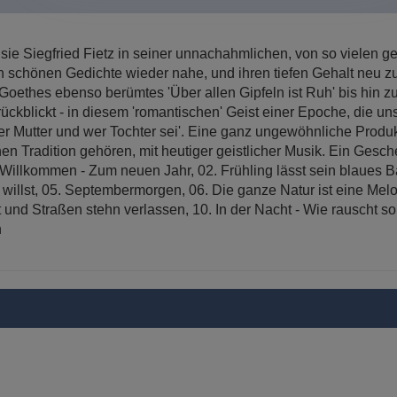
 sie Siegfried Fietz in seiner unnachahmlichen, von so vielen g
en schönen Gedichte wieder nahe, und ihren tiefen Gehalt neu z
oethes ebenso berümtes 'Über allen Gipfeln ist Ruh' bis hin zu
zurückblickt - in diesem 'romantischen' Geist einer Epoche, die u
 wer Mutter und wer Tochter sei'. Eine ganz ungewöhnliche Pro
chen Tradition gehören, mit heutiger geistlicher Musik. Ein Ge
ig Willkommen - Zum neuen Jahr, 02. Frühling lässt sein blaues
du willst, 05. Septembermorgen, 06. Die ganze Natur ist eine Me
t und Straßen stehn verlassen, 10. In der Nacht - Wie rauscht so
h