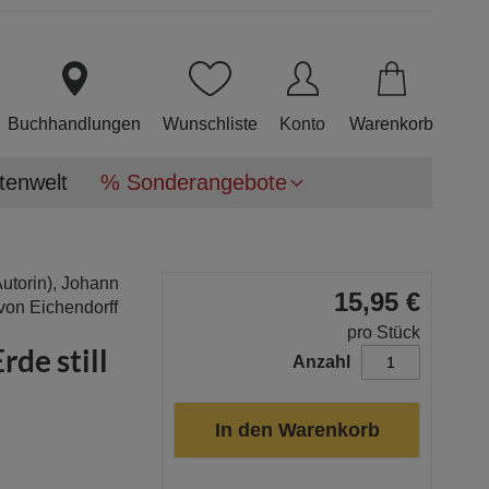
Direkt
zum
Inhalt
Buchhandlungen
Wunschliste
Konto
Warenkorb
tenwelt
% Sonderangebote
Autorin),
Johann
15,95 €
von Eichendorff
pro Stück
rde still
Anzahl
In den Warenkorb