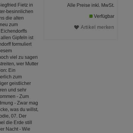
iegfried Fietz in
Alle Preise inkl. MwSt.
ter-besinnlichen
Verfügbar
ns die alten
t neu zum
Artikel merken
 Eichendorffs
llen Gipfeln ist
dorff formuliert
diesem
noch viel zu sagen
treiten, wer Mutter
ion: Ein
erlich zum
ger geistlicher
ren und sehr
llkommen - Zum
Widmung - Zwar mag
cke, was du willst,
odie, 07. Der
l die Erde still
der Nacht - Wie