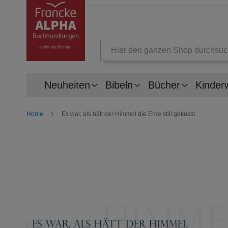
Suche
Neuheiten
Bibeln
Bücher
Kinder
Home
Es war, als hätt der Himmel die Erde still geküsst
Zum
Ende
der
Bildergalerie
springen