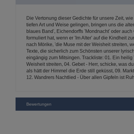
Die Vertonung dieser Gedichte für unsere Zeit, wie
tiefen Art und Weise gelingen, bringen uns die alt
blaues Band', Eichendorffs 'Mondnacht' oder auch G
formuliert hat, wenn er 'Im Alter' auf die Kindheit 
nach Mörike, 'die Muse mit der Weisheit streiten,
Texte, die sicherlich zum Schönsten unserer lyris
eingängig zum Mitsingen. Trackliste: 01. Ein heil
Weisheit streiten, 04. Gebet - Herr, schicke, was 
als hätt der Himmel die Erde still geküsst, 09. Mark
12. Wandrers Nachtlied - Über allen Gipfeln ist Ru
Bewertungen