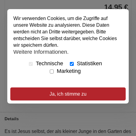
14,95 €
pro Stück
Wir verwenden Cookies, um die Zugriffe auf
Anzahl
unsere Website zu analysieren. Diese Daten
werden nicht an Dritte weitergegeben. Bitte
entscheiden Sie selbst darüber, welche Cookies
In den Warenkorb
wir speichern dürfen.
Weitere Informationen.
Technische
Statistiken
Alle Preise inkl. MwSt.
Marketing
Verfügbar
Artikel merken
Ja, ich stimme zu
Details
Es ist Jesus selbst, der als kleiner Junge in den Garten des