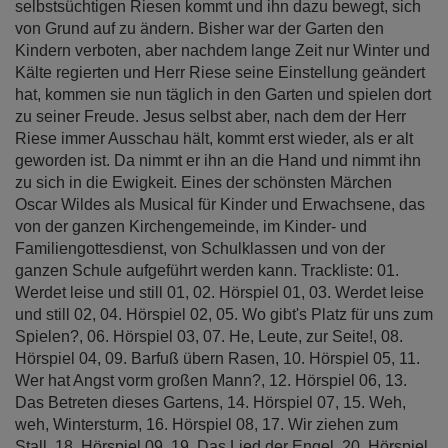
selbstsüchtigen Riesen kommt und ihn dazu bewegt, sich
von Grund auf zu ändern. Bisher war der Garten den
Kindern verboten, aber nachdem lange Zeit nur Winter und
Kälte regierten und Herr Riese seine Einstellung geändert
hat, kommen sie nun täglich in den Garten und spielen dort
zu seiner Freude. Jesus selbst aber, nach dem der Herr
Riese immer Ausschau hält, kommt erst wieder, als er alt
geworden ist. Da nimmt er ihn an die Hand und nimmt ihn
zu sich in die Ewigkeit. Eines der schönsten Märchen
Oscar Wildes als Musical für Kinder und Erwachsene, das
von der ganzen Kirchengemeinde, im Kinder- und
Familiengottesdienst, von Schulklassen und von der
ganzen Schule aufgeführt werden kann. Trackliste: 01.
Werdet leise und still 01, 02. Hörspiel 01, 03. Werdet leise
und still 02, 04. Hörspiel 02, 05. Wo gibt's Platz für uns zum
Spielen?, 06. Hörspiel 03, 07. He, Leute, zur Seite!, 08.
Hörspiel 04, 09. Barfuß übern Rasen, 10. Hörspiel 05, 11.
Wer hat Angst vorm großen Mann?, 12. Hörspiel 06, 13.
Das Betreten dieses Gartens, 14. Hörspiel 07, 15. Weh,
weh, Wintersturm, 16. Hörspiel 08, 17. Wir ziehen zum
Stall, 18. Hörspiel 09, 19. Das Lied der Engel, 20. Hörspiel