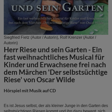
Zum
Siegfried Fietz
(Autor / Autorin),
Rolf Krenzer
(Autor /
Anfang
Autorin)
Herr Riese und sein Garten - Ein
der
Bildergalerie
fast weihnachtliches Musical für
springen
Kinder und Erwachsene frei nach
dem Märchen 'Der selbstsüchtige
Riese' von Oscar Wilde
Hörspiel mit Musik auf CD
Es ist Jesus selbst, der als kleiner Junge in den Garten des
selbstsüchtigen Riesen kommt und ihn dazu bewegt, sich