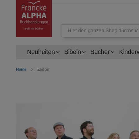
Suche
Neuheiten
Bibeln
Bücher
Kinder
Home
Zeitlos
Zum
Ende
der
Bildergalerie
springen