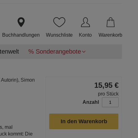
Direkt
zum
Inhalt
Buchhandlungen
Wunschliste
Konto
Warenkorb
tenwelt
% Sonderangebote
 Autorin),
Simon
15,95 €
pro Stück
Anzahl
In den Warenkorb
s, mal
uck kommt: Die