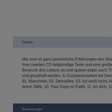
der
Bildergalerie
springen
Details
Mal sind es ganz persönliche Erfahrungen des Gla
ihrer zweiten CD tiefgründige Texte und eine gro
Bereiche des Lebens an und sparen dabei auch The
und glaubhaft werden. In Zusammenarbeit mit Gerry 
01. Manchmal, 02. Sternallee, 03. Ich weiß nicht, 0
deine Stille, 10. Your Days on Earth, 11. An dich, 1
Bewertungen