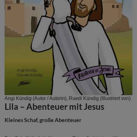
Zum
Angi Kündig
(Autor / Autorin),
Ruedi Kündig
(Illustriert von)
Lila – Abenteuer mit Jesus
Anfang
der
Bildergalerie
Kleines Schaf, große Abenteuer
springen