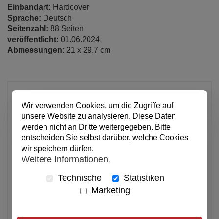
Einbandart:
Hardcover
Sprache:
Deutsch
Seitenzahl:
88 Seiten
veröffentlicht:
01.06.2024
Abmessungen:
21 x 29.7 cm
16,95 €
Wir verwenden Cookies, um die Zugriffe auf
pro Stück
unsere Website zu analysieren. Diese Daten
Anzahl
werden nicht an Dritte weitergegeben. Bitte
entscheiden Sie selbst darüber, welche Cookies
wir speichern dürfen.
In den Warenkorb
Weitere Informationen.
Technische
Statistiken
Alle Preise inkl. MwSt.
Marketing
Verfügbar