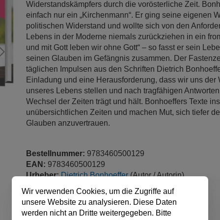
Widerstandskämpfers durch die vorösterliche Zeit. Bonh
einfach nur ein „Kirchenmann“. Er ging seine eigenen 
politischen Widerstand und wollte sich von den Anford
Lebens in der Moderne niemals zurückziehen in ein from
und mit Gott leben wir ohne Gott“ – so fasst er sein Le
seinen Glauben im Gefängnis zusammen. Der Fastenzeit
täglichen Impulsen aus den Schriften Dietrich Bonhoeffe
Einladung und eine Herausforderung, dass wir uns der W
unseres Lebens stellen und nach tragfähigen Antworten
Wechsel der Zeiten trägt und hält. Bonhoeffers Texte ins
unübersichtlichen Zeiten und machen Mut, sich tiefer 
Glauben anzuvertrauen.
Bestellnummer:
9783460500129
EAN:
9783460500129
Urheber:
Dietrich Bonhoeffer
(Autor / Autorin)
Verlag:
camino
Wir verwenden Cookies, um die Zugriffe auf
Produktart:
Buch, GB
unsere Website zu analysieren. Diese Daten
Einbandart:
Hardcover
werden nicht an Dritte weitergegeben. Bitte
Auflage:
1