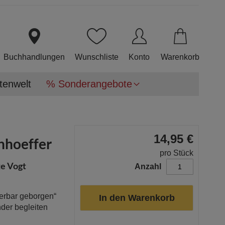
Direkt
zum
Inhalt
Buchhandlungen
Wunschliste
Konto
Warenkorb
tenwelt
% Sonderangebote
14,95 €
nhoeffer
pro Stück
te Vogt
Anzahl
erbar geborgen“
In den Warenkorb
der begleiten