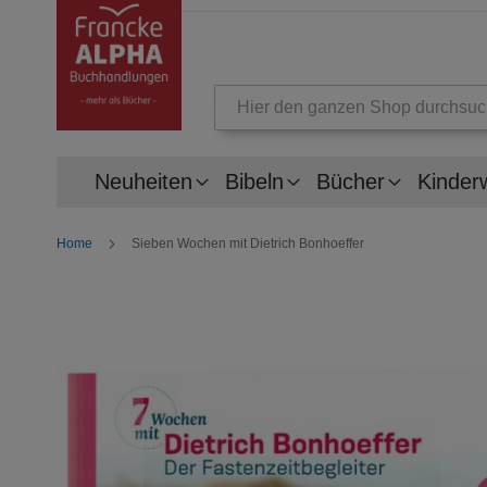
Suche
Neuheiten
Bibeln
Bücher
Kinder
Home
Sieben Wochen mit Dietrich Bonhoeffer
Zum
Ende
der
Bildergalerie
springen