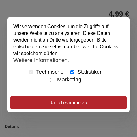
4,99 €
pro Stück
Wir verwenden Cookies, um die Zugriffe auf
Anzahl
unsere Website zu analysieren. Diese Daten
werden nicht an Dritte weitergegeben. Bitte
entscheiden Sie selbst darüber, welche Cookies
In den Warenkorb
wir speichern dürfen.
Weitere Informationen.
Technische
Statistiken
Alle Preise inkl. MwSt.
Marketing
Verfügbar
Artikel merken
Ja, ich stimme zu
Details