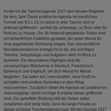
der
Bildergalerie
Finde mit der Taschenagenda 2027 den idealen Begleiter
springen
für dein Jahr! Diese praktische Agenda im handlichen
Format von 9,5 x 15 cm passt in jede Tasche und ist
jederzeit griffbereit – perfekt für unterwegs, im Büro oder für
Notizen zu Hause. Die 36 liebevoll gestalteten Seiten sind
mit farbenfrohen Farbfotos gestaltet, die jeden Monat für
eine angenehme Stimmung sorgen. Das übersichtliche
Monatskalendarium ermöglicht es dir, alle wichtigen
Termine, Geburtstage und Aufgaben stets im Blick zu
behalten. Ein besonderes Highlight sind die
viersprachigen Bibelverse in Deutsch, Französisch,
Italienisch und Englisch, die dich Monat für Monat
begleiten. Sie laden ein, innezuhalten, neue Kraft zu
schöpfen und positive Gedanken in den Alltag
mitzunehmen. Zusätzlich bietet die Agenda ein praktisches
Adressregister, damit wichtige Kontakte immer griffbereit
sind. Die geheftete Bindung hält die Seiten stabil
zusammen und sorgt dafür, dass du lange Freude an
dieser schönen Taschenagenda hast. Mit der Agenda 2027