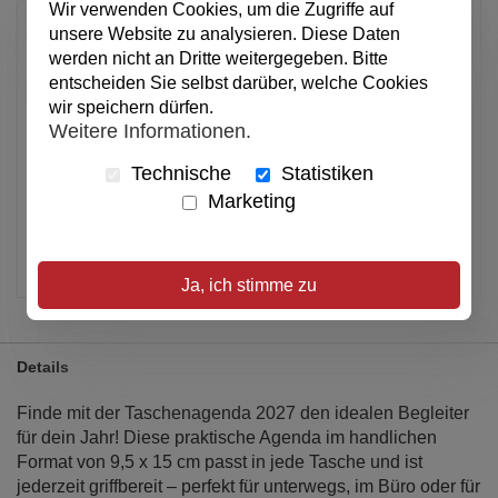
Wir verwenden Cookies, um die Zugriffe auf
Anzahl
unsere Website zu analysieren. Diese Daten
werden nicht an Dritte weitergegeben. Bitte
entscheiden Sie selbst darüber, welche Cookies
In den Warenkorb
wir speichern dürfen.
Weitere Informationen.
Alle Preise inkl. MwSt.
Technische
Statistiken
Marketing
Not yet available
Artikel merken
Ja, ich stimme zu
Details
Finde mit der Taschenagenda 2027 den idealen Begleiter
für dein Jahr! Diese praktische Agenda im handlichen
Format von 9,5 x 15 cm passt in jede Tasche und ist
jederzeit griffbereit – perfekt für unterwegs, im Büro oder für