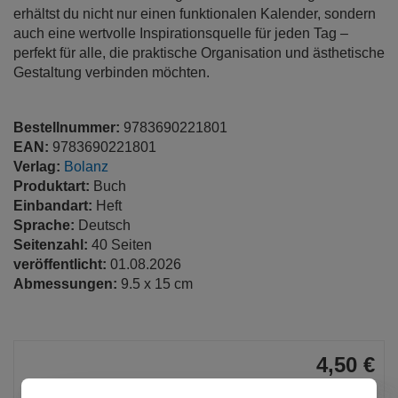
erhältst du nicht nur einen funktionalen Kalender, sondern
auch eine wertvolle Inspirationsquelle für jeden Tag –
perfekt für alle, die praktische Organisation und ästhetische
Gestaltung verbinden möchten.
Bestellnummer:
9783690221801
EAN:
9783690221801
Verlag:
Bolanz
Produktart:
Buch
Einbandart:
Heft
Sprache:
Deutsch
Seitenzahl:
40 Seiten
veröffentlicht:
01.08.2026
Abmessungen:
9.5 x 15 cm
4,50 €
pro Stück