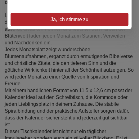
Details
Lass dich von der Faszination der Blumen verzaubern mit
Ja, ich stimme zu
dem Tischkalender „Ich wünsche dir Freude“ 2027. Die
ausdrucksstarken Formen und leuchtenden Farben der
Blütenwelt laden jeden Monat zum Staunen, Verweilen
und Nachdenken ein.
Jedes Monatsblatt zeigt wunderschöne
Blumenaufnahmen, ergänzt durch ermutigende Bibelverse
und christliche Zitate, die den tieferen Sinn und die
göttliche Wirklichkeit hinter all der Schönheit aufzeigen. So
wird jeder Monat zu einer Quelle von Inspiration und
Freude.
Mit einem handlichen Format von 11,5 x 12,6 cm passt der
Kalender ideal auf den Schreibtisch, die Kommode oder
jeden Lieblingsplatz in deinem Zuhause. Die stabile
Spiralbindung und der praktische Aufsteller sorgen dafür,
dass der Kalender sicher steht und jederzeit gut sichtbar
ist.
Dieser Tischkalender ist nicht nur ein täglicher
Impulsgeber, sondern auch ein stilvoller Blickfang. Er ist