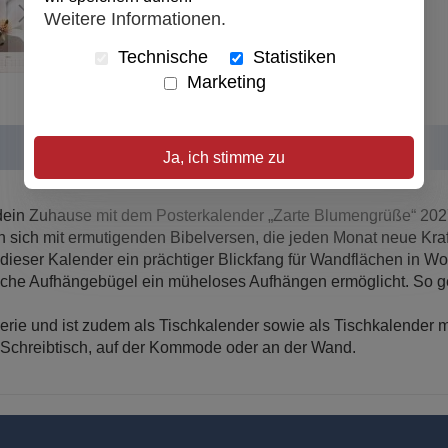
Weitere Informationen.
Technische
Statistiken
Marketing
Ja, ich stimme zu
n dein Zuhause mit dem Posterkalender „Zarte Blumengrüße“ 20
n sich mit ermutigenden Bibelversen, die jeden Monat neue Kra
dieser Kalender ein prächtiger Blickfang für Wandflächen in W
tische Aufhängebügel ein müheloses Aufhängen ermöglicht. So 
erie und ist zudem als Tischkalender sowie als Tischkalender mit
m Schreibtisch, auf der Kommode oder an der Wand.