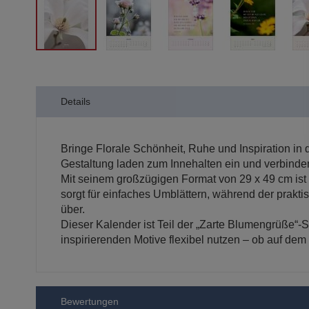
Zum
Anfang
der
Details
Bildergalerie
springen
Bringe Florale Schönheit, Ruhe und Inspiration i
Gestaltung laden zum Innehalten ein und verbinde
Mit seinem großzügigen Format von 29 x 49 cm ist 
sorgt für einfaches Umblättern, während der prak
über.
Dieser Kalender ist Teil der „Zarte Blumengrüße“-S
inspirierenden Motive flexibel nutzen – ob auf de
Bewertungen