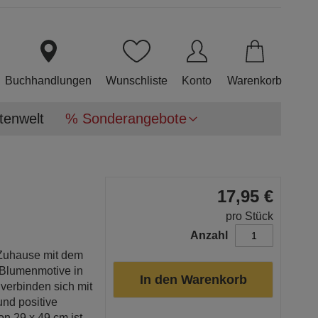
Direkt
zum
Inhalt
Buchhandlungen
Wunschliste
Konto
Warenkorb
tenwelt
% Sonderangebote
17,95 €
pro Stück
Anzahl
 Zuhause mit dem
 Blumenmotive in
In den Warenkorb
verbinden sich mit
und positive
n 29 x 49 cm ist