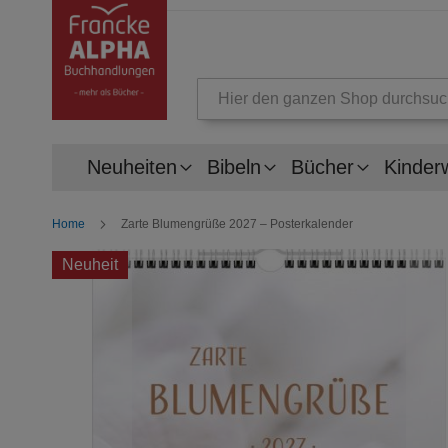
Suche
Neuheiten
Bibeln
Bücher
Kinder
Home
Zarte Blumengrüße 2027 – Posterkalender
Zum
Neuheit
Ende
der
Bildergalerie
springen