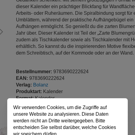
dieser Kalender ein prächtiger Blickfang für Wandfläch
Arbeits- oder Ruheräumen. Die Spiralbindung sorgt für 
Umblättern, während der praktische Aufhängebügel ei
Aufhängen ermöglicht. So genießt du die zarten Blum
Jahr über. Dieser Kalender ist Teil der „Zarte Blumengrü
zudem als Tischkalender sowie als Tischkalender mit Ho
erhältlich. So kannst du die inspirierenden Motive flexib
dem Schreibtisch, auf der Kommode oder an der Wand.
Bestellnummer:
9783690222624
EAN:
9783690222624
Verlag:
Bolanz
Produktart:
Kalender
Format:
Kalender
Sprache:
Deutsch
Wir verwenden Cookies, um die Zugriffe auf
Seitenzahl:
14
unsere Website zu analysieren. Diese Daten
veröffentlicht:
01.08.2026
werden nicht an Dritte weitergegeben. Bitte
Ursprungsland:
Deutschland
entscheiden Sie selbst darüber, welche Cookies
Abmessungen:
29 x 49 cm
wir speichern dürfen.