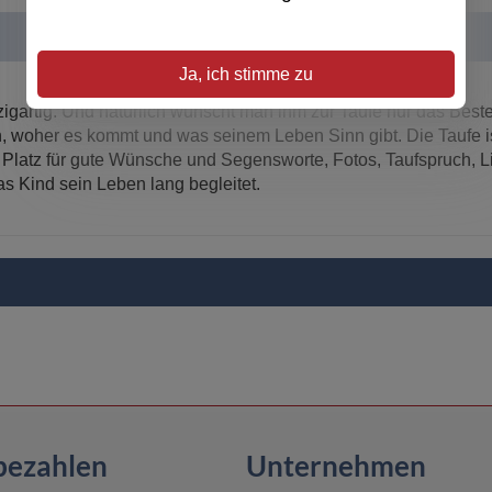
Ja, ich stimme zu
zigartig. Und natürlich wünscht man ihm zur Taufe nur das Best
n, woher es kommt und was seinem Leben Sinn gibt. Die Taufe is
Platz für gute Wünsche und Segensworte, Fotos, Taufspruch, Li
das Kind sein Leben lang begleitet.
bezahlen
Unternehmen