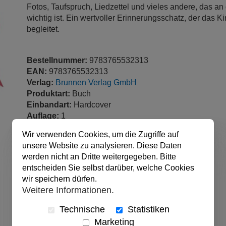
Fotos, Taufspruch, Liedzettel und vieles andere, das an
wichtig ist. Ein wertvoller Erinnerungsschatz, der das K
begleitet.
Bestellnummer:
9783765532313
EAN:
9783765532313
Verlag:
Brunnen Verlag GmbH
Produktart:
Buch
Einbandart:
Hardcover
Auflage:
1
Sprache:
Deutsch
Wir verwenden Cookies, um die Zugriffe auf
Seitenzahl:
40 Seiten
unsere Website zu analysieren. Diese Daten
veröffentlicht:
31.01.2019
werden nicht an Dritte weitergegeben. Bitte
Abmessungen:
22.5 x 18 cm
entscheiden Sie selbst darüber, welche Cookies
wir speichern dürfen.
Weitere Informationen.
Technische
Statistiken
Marketing