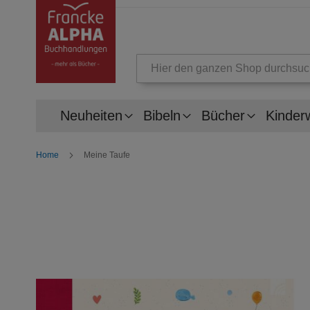
Suche
Neuheiten
Bibeln
Bücher
Kinder
Home
Meine Taufe
Zum
Ende
der
Bildergalerie
springen