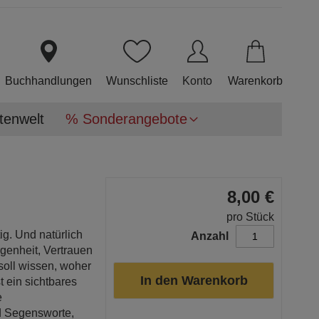
Direkt
zum
Inhalt
Buchhandlungen
Wunschliste
Konto
Warenkorb
tenwelt
% Sonderangebote
8,00 €
pro Stück
ig. Und natürlich
Anzahl
genheit, Vertrauen
soll wissen, woher
In den Warenkorb
 ein sichtbares
e
d Segensworte,