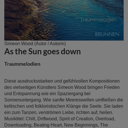
Zum
Simeon Wood
(Autor / Autorin)
As the Sun goes down
Anfang
der
Bildergalerie
Traummelodien
springen
Diese ausdrucksstarken und gefühlvollen Kompositionen
des vielseitigen Künstlers Simeon Wood bringen Frieden
und Entspannung wie ein Spaziergang bei
Sonnenuntergang. Wie sanfte Meereswellen umfließen die
keltischen und folkloristischen Klänge die Seele. Sie laden
ein zum Tanzen, verströmen Liebe, richten auf, heilen.
Musiktitel: Chill, Driftwood, Spirit of Creation, Overload,
Downloading, Beating Heart, New Beginnings, The