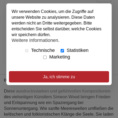
Wir verwenden Cookies, um die Zugriffe auf
In den Warenkorb
unsere Website zu analysieren. Diese Daten
werden nicht an Dritte weitergegeben. Bitte
entscheiden Sie selbst darüber, welche Cookies
Alle Preise inkl. MwSt.
wir speichern dürfen.
Weitere Informationen.
Verfügbar
Technische
Statistiken
Artikel merken
Marketing
Ja, ich stimme zu
Details
Diese ausdrucksstarken und gefühlvollen Kompositionen
des vielseitigen Künstlers Simeon Wood bringen Frieden
und Entspannung wie ein Spaziergang bei
Sonnenuntergang. Wie sanfte Meereswellen umfließen die
keltischen und folkloristischen Klänge die Seele. Sie laden