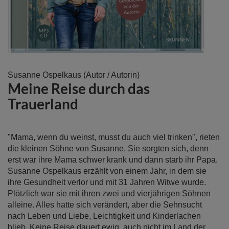
Zum
Susanne Ospelkaus
(Autor / Autorin)
Meine Reise durch das
Anfang
der
Trauerland
Bildergalerie
springen
"Mama, wenn du weinst, musst du auch viel trinken", rieten
die kleinen Söhne von Susanne. Sie sorgten sich, denn
erst war ihre Mama schwer krank und dann starb ihr Papa.
Susanne Ospelkaus erzählt von einem Jahr, in dem sie
ihre Gesundheit verlor und mit 31 Jahren Witwe wurde.
Plötzlich war sie mit ihren zwei und vierjährigen Söhnen
alleine. Alles hatte sich verändert, aber die Sehnsucht
nach Leben und Liebe, Leichtigkeit und Kinderlachen
blieb. Keine Reise dauert ewig, auch nicht im Land der