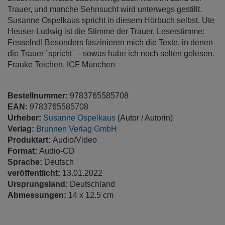
Trauer, und manche Sehnsucht wird unterwegs gestillt.
Susanne Ospelkaus spricht in diesem Hörbuch selbst. Ute
Heuser-Ludwig ist die Stimme der Trauer. Leserstimme:
Fesselnd! Besonders faszinieren mich die Texte, in denen
die Trauer ´spricht` – sowas habe ich noch selten gelesen.
Frauke Teichen, ICF München
Bestellnummer:
9783765585708
EAN:
9783765585708
Urheber:
Susanne Ospelkaus
(Autor / Autorin)
Verlag:
Brunnen Verlag GmbH
Produktart:
Audio/Video
Format:
Audio-CD
Sprache:
Deutsch
veröffentlicht:
13.01.2022
Ursprungsland:
Deutschland
Abmessungen:
14 x 12.5 cm