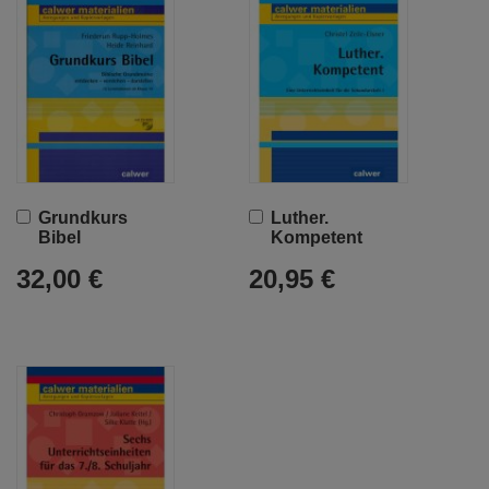
In
In
Grundkurs
Luther.
den
den
Bibel
Kompetent
Warenkorb
Warenkorb
32,00 €
20,95 €