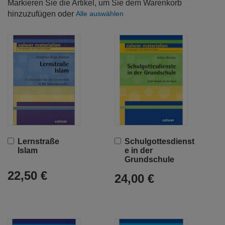
Markieren Sie die Artikel, um Sie dem Warenkorb
hinzuzufügen oder
Alle auswählen
In
In
Lernstraße
Schulgottesdienst
den
den
Islam
e in der
Warenkorb
Warenkorb
Grundschule
22,50 €
24,00 €