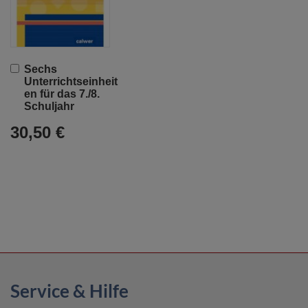
In
Sechs
den
Unterrichtseinheit
Warenkorb
en für das 7./8.
Schuljahr
30,50 €
Service & Hilfe