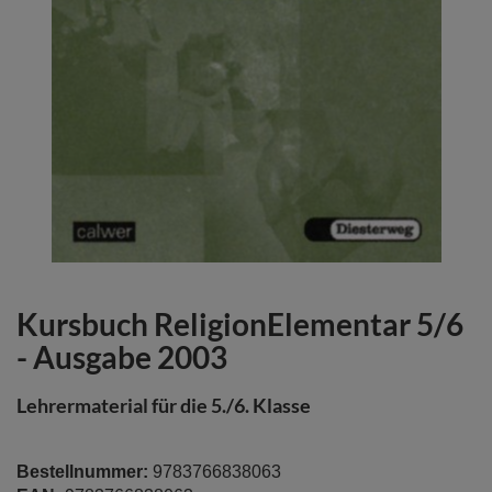
Kursbuch ReligionElementar 5/6
Zum
Anfang
- Ausgabe 2003
der
Bildergalerie
Lehrermaterial für die 5./6. Klasse
springen
Bestellnummer:
9783766838063