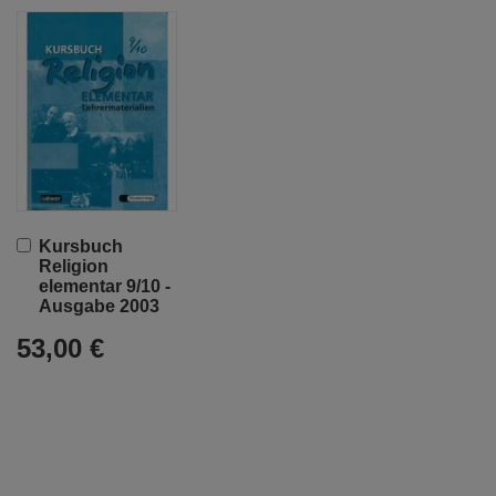
In
Kursbuch
den
Religion
Warenkorb
elementar 9/10 -
Ausgabe 2003
53,00 €