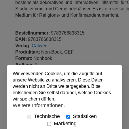
bestens als dekoratives und informatives Hilfsmittel fü
Studierzimmer und Gemeindehäuser. Es ist ein vielseiti
Medium für Religions- und Konfirmandenunterricht.
Bestellnummer:
9783766838315
EAN:
9783766838315
Verlag:
Calwer
Produktart:
Non-Book, GEF
Format:
Nonbook
Auflage:
1
Sprache:
Deutsch
Wir verwenden Cookies, um die Zugriffe auf
veröffentlicht:
15.04.2003
unsere Website zu analysieren. Diese Daten
Ursprungsland:
Deutschland
werden nicht an Dritte weitergegeben. Bitte
Illustration:
farb.
entscheiden Sie selbst darüber, welche Cookies
Abmessungen:
59.4 x 84 cm
wir speichern dürfen.
Weitere Informationen.
Technische
Statistiken
Marketing