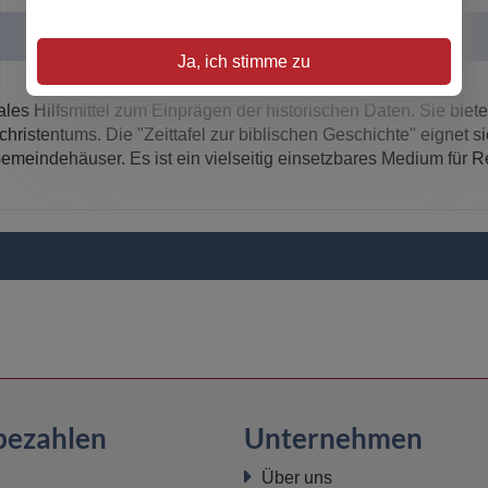
Ja, ich stimme zu
deales Hilfsmittel zum Einprägen der historischen Daten. Sie bie
hristentums. Die "Zeittafel zur biblischen Geschichte" eignet s
emeindehäuser. Es ist ein vielseitig einsetzbares Medium für R
bezahlen
Unternehmen
Über uns