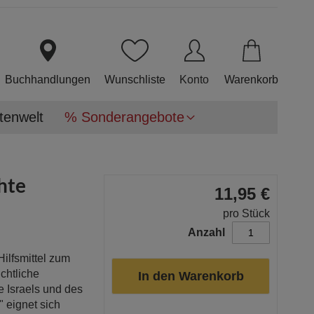
Direkt
zum
Inhalt
Buchhandlungen
Wunschliste
Konto
Warenkorb
tenwelt
% Sonderangebote
hte
11,95 €
pro Stück
Anzahl
Hilfsmittel zum
chtliche
In den Warenkorb
 Israels und des
" eignet sich