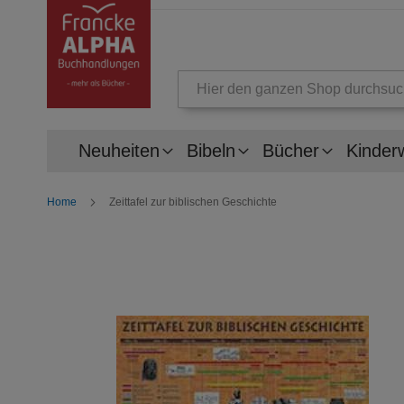
Suche
Neuheiten
Bibeln
Bücher
Kinder
Home
Zeittafel zur biblischen Geschichte
Zum
Ende
der
Bildergalerie
springen