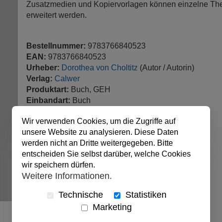
Zusatzmedien und Kopiervorlagen können einzelne The
erweitert werden.
Bestellnummer:
9783766840523
EAN:
9783766840523
Urheber:
Dorothea von Choltitz
(Autor / Autorin)
Verlag:
Calwer
Produktart:
Buch, GEH
Einbandart:
Buch
Auflage:
1
Wir verwenden Cookies, um die Zugriffe auf
Sprache:
Deutsch
unsere Website zu analysieren. Diese Daten
Seitenzahl:
56 Seiten
werden nicht an Dritte weitergegeben. Bitte
veröffentlicht:
01.12.2009
entscheiden Sie selbst darüber, welche Cookies
Abmessungen:
21 x 29.7 cm
wir speichern dürfen.
Weitere Informationen.
Technische
Statistiken
Marketing