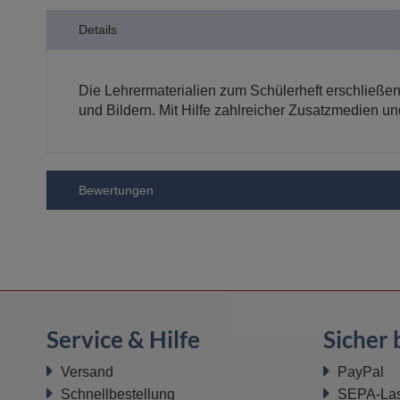
der
Details
Bildergalerie
springen
Die Lehrermaterialien zum Schülerheft erschließen d
und Bildern. Mit Hilfe zahlreicher Zusatzmedien u
Bewertungen
Service & Hilfe
Sicher 
Versand
PayPal
Schnellbestellung
SEPA-Last