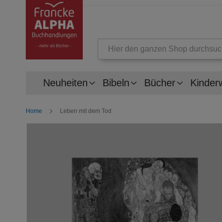
Suche
Neuheiten
Bibeln
Bücher
Kinder
Home
Leben mit dem Tod
Zum
Ende
der
Bildergalerie
springen