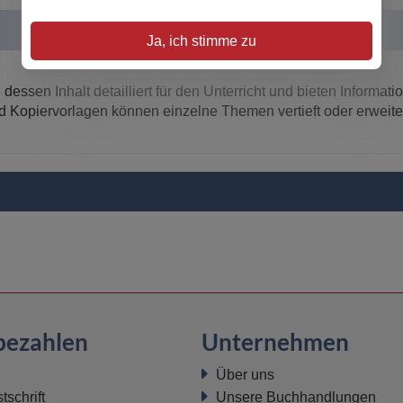
Ja, ich stimme zu
essen Inhalt detailliert für den Unterricht und bieten Informati
nd Kopiervorlagen können einzelne Themen vertieft oder erweite
bezahlen
Unternehmen
Über uns
schrift
Unsere Buchhandlungen