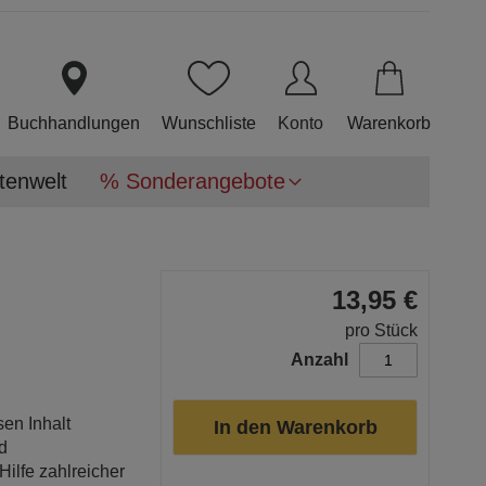
Direkt
zum
Inhalt
Buchhandlungen
Wunschliste
Konto
Warenkorb
tenwelt
% Sonderangebote
13,95 €
pro Stück
Anzahl
en Inhalt
In den Warenkorb
nd
Hilfe zahlreicher