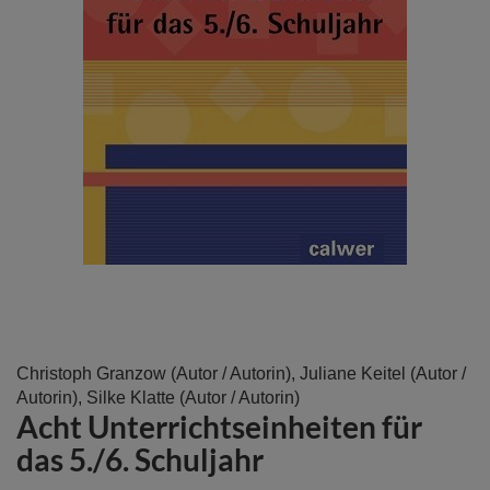
Zum
Christoph Granzow
(Autor / Autorin),
Juliane Keitel
(Autor /
Anfang
Autorin),
Silke Klatte
(Autor / Autorin)
Acht Unterrichtseinheiten für
der
Bildergalerie
das 5./6. Schuljahr
springen