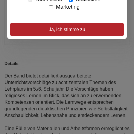
Marketing
Alle Preise inkl. MwSt.
Verfügbar
Ja, ich stimme zu
Artikel merken
Details
Der Band bietet detailliert ausgearbeitete
Unterrichtsvorschläge zu acht zentralen Themen des
Lehrplans im 5./6. Schuljahr. Die Vorschläge haben
religiöses Lernen im Blick, das sich an zu erwerbenden
Kompetenzen orientiert. Die Lernwege entsprechen
grundlegenden didaktischen Prinzipien wie Selbsttätigkeit,
Anschaulichkeit, Lebensnähe und entdeckendem Lernen.
Eine Fülle von Materialien und Arbeitsformen ermöglicht es