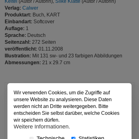
Keitel
(Autor / Autorin),
Silke Klatte
(Autor / Autorin)
Verlag:
Calwer
Produktart:
Buch, KART
Einbandart:
Softcover
Auflage:
1
Sprache:
Deutsch
Seitenzahl:
272 Seiten
veröffentlicht:
01.11.2008
Illustration:
Mit 131 sw- und 23 farbigen Abbildungen
Abmessungen:
21 x 29.7 cm
30,50 €
Wir verwenden Cookies, um die Zugriffe auf
unsere Website zu analysieren. Diese Daten
pro Stück
werden nicht an Dritte weitergegeben. Bitte
Anzahl
entscheiden Sie selbst darüber, welche Cookies
wir speichern dürfen.
Weitere Informationen.
In den Warenkorb
Technische
Statistiken