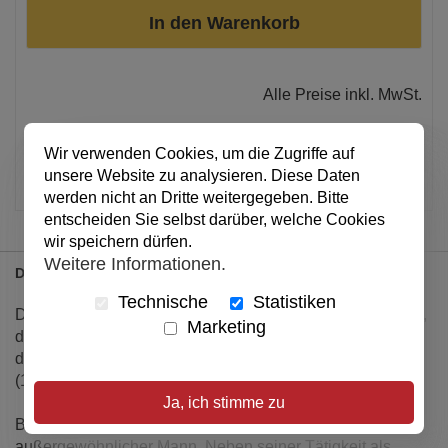
In den Warenkorb
Alle Preise inkl. MwSt.
Verfügbar
Wir verwenden Cookies, um die Zugriffe auf
Artikel merken
unsere Website zu analysieren. Diese Daten
werden nicht an Dritte weitergegeben. Bitte
entscheiden Sie selbst darüber, welche Cookies
wir speichern dürfen.
Weitere Informationen.
Details
Technische
Statistiken
Dieser Band gibt überraschende Einblicke in die Prägung,
Marketing
die Sichtweisen und das außergewöhnliche Lebenswerk
des eigenwilligen Theologen Christian Gottlob Barth
(1799-1862).
Ja, ich stimme zu
Barth war ein umtriebiger, für seine Zeit
außergewöhnlicher Mann. Neben seiner Tätigkeit als