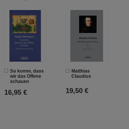
In
In
So komm, dass
Matthias
den
den
wir das Offene
Claudius
Warenkorb
Warenkorb
schauen
19,50 €
16,95 €