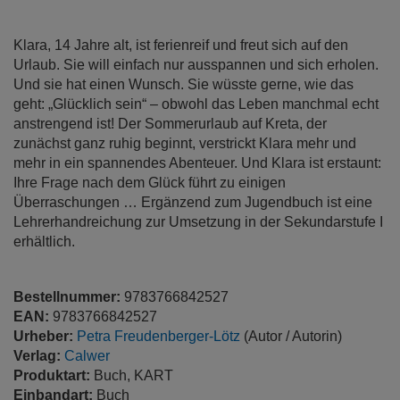
springen
Klara, 14 Jahre alt, ist ferienreif und freut sich auf den
Urlaub. Sie will einfach nur ausspannen und sich erholen.
Und sie hat einen Wunsch. Sie wüsste gerne, wie das
geht: „Glücklich sein“ – obwohl das Leben manchmal echt
anstrengend ist! Der Sommerurlaub auf Kreta, der
zunächst ganz ruhig beginnt, verstrickt Klara mehr und
mehr in ein spannendes Abenteuer. Und Klara ist erstaunt:
Ihre Frage nach dem Glück führt zu einigen
Überraschungen … Ergänzend zum Jugendbuch ist eine
Lehrerhandreichung zur Umsetzung in der Sekundarstufe I
erhältlich.
Bestellnummer:
9783766842527
EAN:
9783766842527
Urheber:
Petra Freudenberger-Lötz
(Autor / Autorin)
Verlag:
Calwer
Produktart:
Buch, KART
Einbandart:
Buch