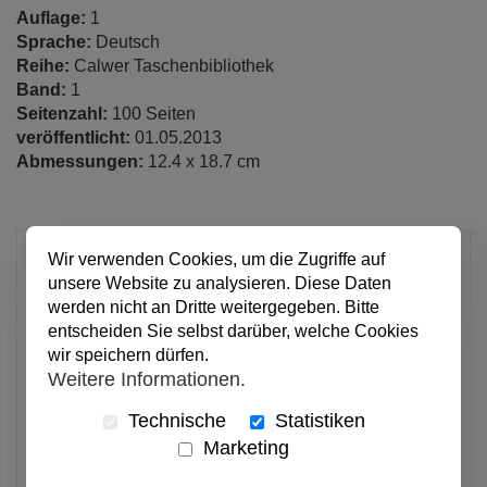
Auflage:
1
Sprache:
Deutsch
Reihe:
Calwer Taschenbibliothek
Band:
1
Seitenzahl:
100 Seiten
veröffentlicht:
01.05.2013
Abmessungen:
12.4 x 18.7 cm
11,95 €
Wir verwenden Cookies, um die Zugriffe auf
unsere Website zu analysieren. Diese Daten
pro Stück
werden nicht an Dritte weitergegeben. Bitte
Anzahl
entscheiden Sie selbst darüber, welche Cookies
wir speichern dürfen.
Weitere Informationen.
In den Warenkorb
Technische
Statistiken
Marketing
Alle Preise inkl. MwSt.