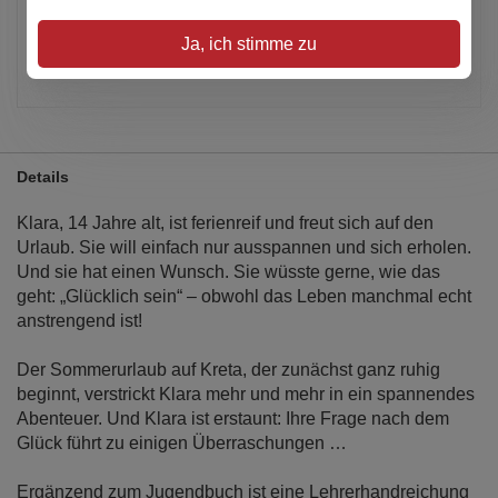
Verfügbar
Ja, ich stimme zu
Artikel merken
Details
Klara, 14 Jahre alt, ist ferienreif und freut sich auf den
Urlaub. Sie will einfach nur ausspannen und sich erholen.
Und sie hat einen Wunsch. Sie wüsste gerne, wie das
geht: „Glücklich sein“ – obwohl das Leben manchmal echt
anstrengend ist!
Der Sommerurlaub auf Kreta, der zunächst ganz ruhig
beginnt, verstrickt Klara mehr und mehr in ein spannendes
Abenteuer. Und Klara ist erstaunt: Ihre Frage nach dem
Glück führt zu einigen Überraschungen …
Ergänzend zum Jugendbuch ist eine Lehrerhandreichung