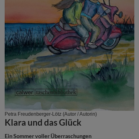
Zum
Petra Freudenberger-Lötz
(Autor / Autorin)
Klara und das Glück
Anfang
der
Bildergalerie
Ein Sommer voller Überraschungen