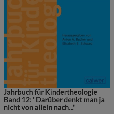
Jahrbuch für Kindertheologie
Zum
Anfang
Band 12: "Darüber denkt man ja
der
nicht von allein nach..."
Bildergalerie
springen