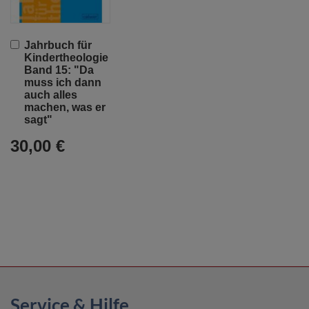
In
Jahrbuch für
den
Kindertheologie
Warenkorb
Band 15: "Da
muss ich dann
auch alles
machen, was er
sagt"
30,00 €
Service & Hilfe