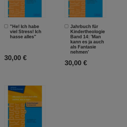
In
In
"He! Ich habe
Jahrbuch für
den
den
viel Stress! Ich
Kindertheologie
Warenkorb
Warenkorb
hasse alles"
Band 14: 'Man
kann es ja auch
als Fantasie
nehmen'
30,00 €
30,00 €