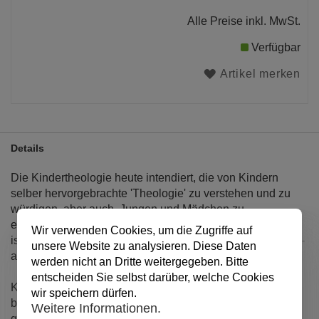
Alle Preise inkl. MwSt.
Verfügbar
Artikel merken
Details
Die Kindertheologie heute intendiert, die von Kindern
selber hervorgebrachte 'Theologie' zu verstehen und zu
würdigen, aber auch, Jungen und Mädchen zu
eigenständiger theologischer Reflexion anzuregen. Dazu
Wir verwenden Cookies, um die Zugriffe auf
ist erforderlich, dass Kinder gleichsam 'Futter' bekommen -
unsere Website zu analysieren. Diese Daten
also eine Theologie für Kinder.
werden nicht an Dritte weitergegeben. Bitte
entscheiden Sie selbst darüber, welche Cookies
Kinder können nur dann zu originellen Deutungen
wir speichern dürfen.
biblischer Geschichten gelangen, wenn sie solche auch
Weitere Informationen.
gehört haben. Sie können nur dann die Frage stellen, ob