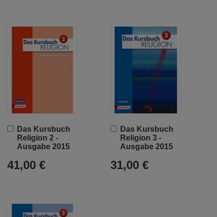
In
In
Das Kursbuch
Das Kursbuch
den
den
Religion 2 -
Religion 3 -
Warenkorb
Warenkorb
Ausgabe 2015
Ausgabe 2015
41,00 €
31,00 €