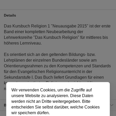
Details
Das Kursbuch Religion 1 "Neuausgabe 2015" ist der erste
Band einer kompletten Neubearbeitung der
Lehrwerksreihe "Das Kursbuch Religion" für mittleres bis
höheres Lernniveau.
Es orientiert sich an den geltenden Bildungs- bzw.
Lehrplänen der einzelnen Bundesländer sowie am
Orientierungsrahmen zu den Kompetenzen und Standards
für den Evangelischen Religionsunterricht in der
Sekundarstufe I. Das Buch liefert Grundlagen für einen
kompetenzorientierten Religionsunterricht und für
nachhaltiges Lernen.
Wir verwenden Cookies, um die Zugriffe auf
unsere Website zu analysieren. Diese Daten
werden nicht an Dritte weitergegeben. Bitte
Bewertungen
entscheiden Sie selbst darüber, welche Cookies
wir speichern dürfen.