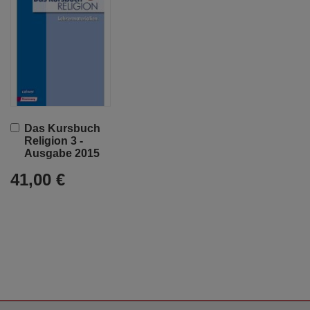
In
Das Kursbuch
den
Religion 3 -
Warenkorb
Ausgabe 2015
41,00 €