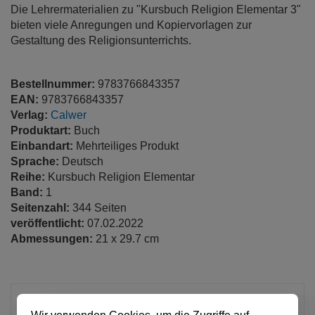
Die Lehrermaterialien zu "Kursbuch Religion Elementar 3"
bieten viele Anregungen und Kopiervorlagen zur
Gestaltung des Religionsunterrichts.
Bestellnummer:
9783766843357
EAN:
9783766843357
Verlag:
Calwer
Produktart:
Buch
Einbandart:
Mehrteiliges Produkt
Sprache:
Deutsch
Reihe:
Kursbuch Religion Elementar
Band:
1
Seitenzahl:
344 Seiten
veröffentlicht:
07.02.2022
Abmessungen:
21 x 29.7 cm
42,00 €