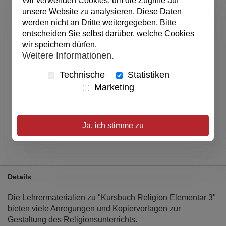
Wir verwenden Cookies, um die Zugriffe auf
pro Stück
unsere Website zu analysieren. Diese Daten
Anzahl
werden nicht an Dritte weitergegeben. Bitte
entscheiden Sie selbst darüber, welche Cookies
wir speichern dürfen.
In den Warenkorb
Weitere Informationen.
Technische
Statistiken
Alle Preise inkl. MwSt.
Marketing
Verfügbar
Artikel merken
Ja, ich stimme zu
Details
Die Lehrermaterialien zu "Kursbuch Religion Elementar 3"
bieten viele Anregungen und Kopiervorlagen zur
Gestaltung des Religionsunterrichts.