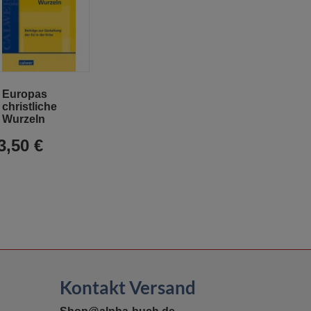
In
Europas
den
christliche
Warenkorb
Wurzeln
3,50 €
Kontakt Versand