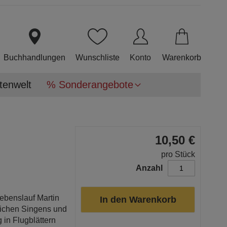
Direkt
zum
Inhalt
Buchhandlungen
Wunschliste
Konto
Warenkorb
tenwelt
% Sonderangebote
10,50 €
pro Stück
Anzahl
ebenslauf Martin
In den Warenkorb
tlichen Singens und
 in Flugblättern