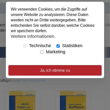
Wir verwenden Cookies, um die Zugriffe auf
unsere Website zu analysieren. Diese Daten
werden nicht an Dritte weitergegeben. Bitte
dem Lebenslauf Martin Luthers folgend, von Absicht und Entwic
entscheiden Sie selbst darüber, welche Cookies
blättern bis zu prächtigen Gesangbuch-Ausgaben.
wir speichern dürfen.
Weitere Informationen.
Technische
Statistiken
Marketing
Ja, ich stimme zu
uzufügen oder
Alle auswählen