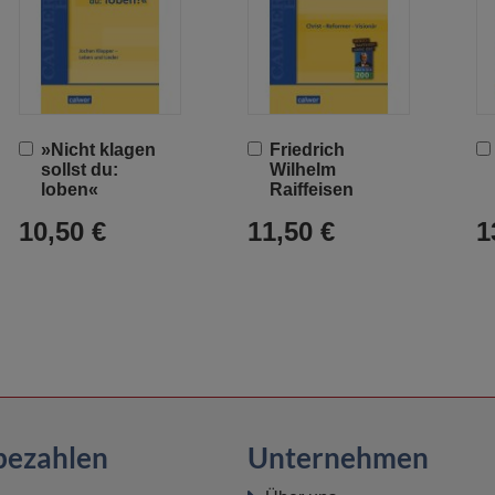
In
In
»Nicht klagen
Friedrich
den
den
sollst du:
Wilhelm
Warenkorb
Warenkorb
loben«
Raiffeisen
10,50 €
11,50 €
1
bezahlen
Unternehmen