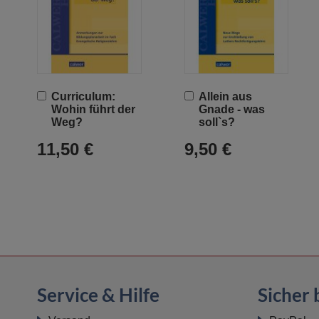
In
In
Curriculum:
Allein aus
den
den
Wohin führt der
Gnade - was
Warenkorb
Warenkorb
Weg?
soll`s?
11,50 €
9,50 €
Service & Hilfe
Sicher 