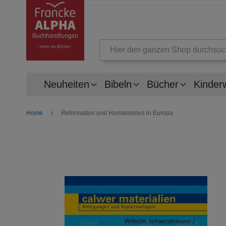
Suche
Neuheiten
Bibeln
Bücher
Kinder
Home
Reformation und Humanismus in Europa
Zum
Ende
der
Bildergalerie
springen