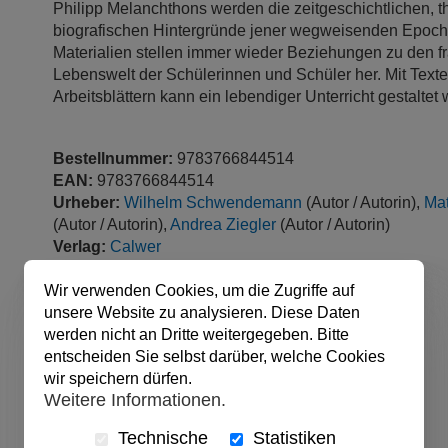
Philipp Melanchthons werden die zeitgeschichtlichen, 
biografischen Hintergründe jener wegweisenden Epoche
Materialien stellen immer wieder Beziehungen zu den f
Lebenswelt der Schülerinnen und Schüler her. Mit Texte
Arbeitsblättern kann ein lebendiger Unterricht gestaltet
Bestellnummer:
9783766844514
EAN:
9783766844514
Urheber:
Wilhelm Schwendemann
(Autor / Autorin),
Mat
(Autor / Autorin),
Andrea Ziegler
(Autor / Autorin)
Verlag:
Calwer
Produktart:
Buch
Einbandart:
Buch
Wir verwenden Cookies, um die Zugriffe auf
Sprache:
Deutsch
unsere Website zu analysieren. Diese Daten
Seitenzahl:
112 Seiten
werden nicht an Dritte weitergegeben. Bitte
veröffentlicht:
01.11.2017
entscheiden Sie selbst darüber, welche Cookies
Abmessungen:
21 x 29.7 cm
wir speichern dürfen.
Weitere Informationen.
Technische
Statistiken