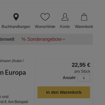
Direkt
zum
Inhalt
Buchhandlungen
Wunschliste
Konto
Warenkorb
tenwelt
% Sonderangebote
hlmann
(Autor /
22,95 €
n Europa
pro Stück
Anzahl
In den Warenkorb
n und
d II. Am Beispiel