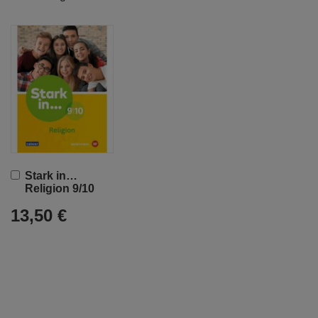
In
Stark in…
den
Religion 9/10
Warenkorb
13,50 €