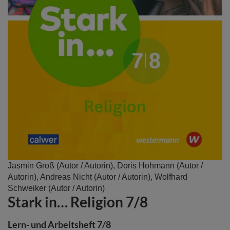
Zum
Jasmin Groß
(Autor / Autorin),
Doris Hohmann
(Autor /
Anfang
Autorin),
Andreas Nicht
(Autor / Autorin),
Wolfhard
der
Schweiker
(Autor / Autorin)
Stark in… Religion 7/8
Bildergalerie
springen
Lern- und Arbeitsheft 7/8