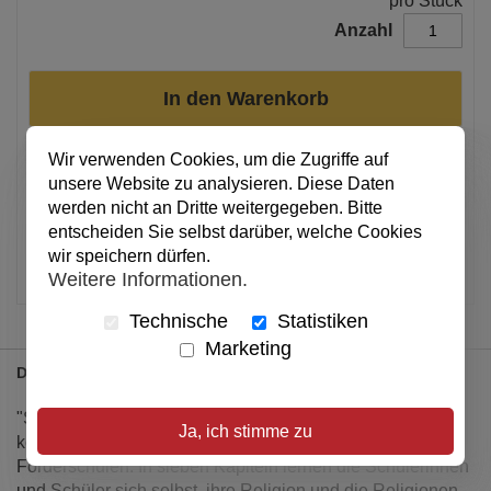
pro Stück
Anzahl
In den Warenkorb
Wir verwenden Cookies, um die Zugriffe auf
Alle Preise inkl. MwSt.
unsere Website zu analysieren. Diese Daten
werden nicht an Dritte weitergegeben. Bitte
Verfügbar
entscheiden Sie selbst darüber, welche Cookies
wir speichern dürfen.
Artikel merken
Weitere Informationen.
Technische
Statistiken
Marketing
Details
"Stark in... Religion" ist für grundlegendes Lernniveau
Ja, ich stimme zu
konzipiert und eignet sich speziell für den Unterricht an
Förderschulen. In sieben Kapiteln lernen die Schülerinnen
und Schüler sich selbst, ihre Religion und die Religionen