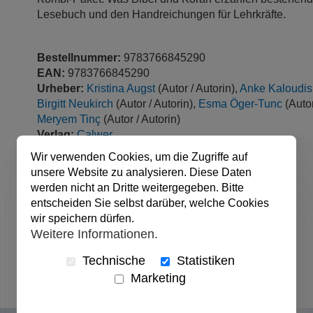
Lesebuch und den Handreichungen für Lehrkräfte.
Bestellnummer:
9783766845290
EAN:
9783766845290
Urheber:
Kristina Augst
(Autor / Autorin),
Anke Kaloudis
Birgitt Neukirch
(Autor / Autorin),
Esma Öger-Tunc
(Autor
Meryem Tinç
(Autor / Autorin)
Verlag:
Calwer
Produktart:
Non-Book
Wir verwenden Cookies, um die Zugriffe auf
Format:
Mehrteiliges Produkt
unsere Website zu analysieren. Diese Daten
Sprache:
Deutsch
werden nicht an Dritte weitergegeben. Bitte
Seitenzahl:
180
entscheiden Sie selbst darüber, welche Cookies
veröffentlicht:
01.05.2023
wir speichern dürfen.
Ursprungsland:
Deutschland
Weitere Informationen.
Abmessungen:
29.7 x 21 cm
Technische
Statistiken
Marketing