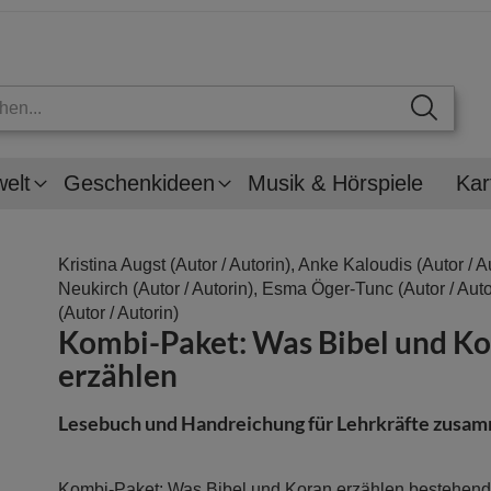
welt
Geschenkideen
Musik & Hörspiele
Kar
Kristina Augst
(Autor / Autorin),
Anke Kaloudis
(Autor / A
Neukirch
(Autor / Autorin),
Esma Öger-Tunc
(Autor / Auto
(Autor / Autorin)
Kombi-Paket: Was Bibel und K
erzählen
Lesebuch und Handreichung für Lehrkräfte zusa
Kombi-Paket: Was Bibel und Koran erzählen bestehen