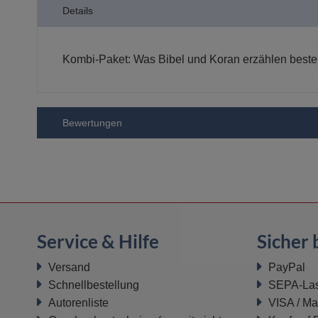
Details
Bildergalerie
springen
Kombi-Paket: Was Bibel und Koran erzählen best
Bewertungen
Service & Hilfe
Sicher 
Versand
PayPal
Schnellbestellung
SEPA-Last
Autorenliste
VISA / Ma