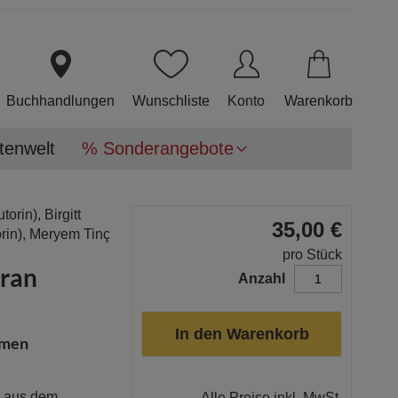
Direkt
zum
Inhalt
Buchhandlungen
Wunschliste
Konto
Warenkorb
tenwelt
% Sonderangebote
utorin),
Birgitt
35,00 €
rin),
Meryem Tinç
pro Stück
oran
Anzahl
In den Warenkorb
mmen
d aus dem
Alle Preise inkl. MwSt.