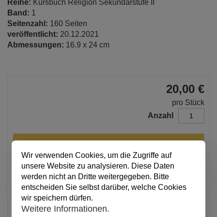
Reihe:
Kursbuch Religion Sekundarstufe II
Band:
1
Seitenzahl:
160 Seiten
veröffentlicht:
20.12.2021
Abmessungen:
16.9 x 24 cm
20,00 €
pro Stück
Anzahl
In den Warenkorb
Wir verwenden Cookies, um die Zugriffe auf
unsere Website zu analysieren. Diese Daten
werden nicht an Dritte weitergegeben. Bitte
Alle Preise inkl. MwSt.
entscheiden Sie selbst darüber, welche Cookies
wir speichern dürfen.
Verfügbar
Weitere Informationen.
Artikel merken