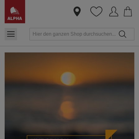
Dire
zum
Inha
Zum
Ende
der
Bildergalerie
springen