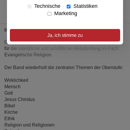
Technische
Statistiken
Marketing
Details
Ja, ich stimme zu
Grundwissen Abitur liefert kompakt alle wichtigen Inhalte
für die mündliche und schriftliche Abiturprüfung im Fach
Evangelische Religion.
Der Band wiederholt die zentralen Themen der Oberstufe:
Wirklichkeit
Mensch
Gott
Jesus Christus
Bibel
Kirche
Ethik
Religion und Religionen