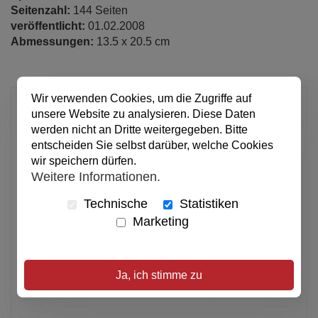
Seitenzahl:
144 Seiten
veröffentlicht:
01.02.2008
Abmessungen:
13.5 x 20.5 cm
Wir verwenden Cookies, um die Zugriffe auf
3,95 €
unsere Website zu analysieren. Diese Daten
pro Stück
werden nicht an Dritte weitergegeben. Bitte
Anzahl
entscheiden Sie selbst darüber, welche Cookies
wir speichern dürfen.
Weitere Informationen.
In den Warenkorb
Technische
Statistiken
Marketing
Alle Preise inkl. MwSt.
Verfügbar
Ja, ich stimme zu
Artikel merken