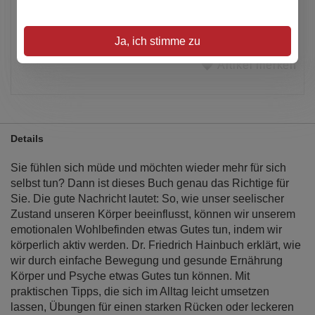
Alle Preise inkl. MwSt.
Verfügbar
Ja, ich stimme zu
Artikel merken
Details
Sie fühlen sich müde und möchten wieder mehr für sich
selbst tun? Dann ist dieses Buch genau das Richtige für
Sie. Die gute Nachricht lautet: So, wie unser seelischer
Zustand unseren Körper beeinflusst, können wir unserem
emotionalen Wohlbefinden etwas Gutes tun, indem wir
körperlich aktiv werden. Dr. Friedrich Hainbuch erklärt, wie
wir durch einfache Bewegung und gesunde Ernährung
Körper und Psyche etwas Gutes tun können. Mit
praktischen Tipps, die sich im Alltag leicht umsetzen
lassen, Übungen für einen starken Rücken oder leckeren