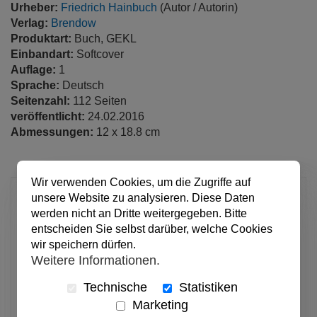
Urheber:
Friedrich Hainbuch
(Autor / Autorin)
Verlag:
Brendow
Produktart:
Buch, GEKL
Einbandart:
Softcover
Auflage:
1
Sprache:
Deutsch
Seitenzahl:
112 Seiten
veröffentlicht:
24.02.2016
Abmessungen:
12 x 18.8 cm
Wir verwenden Cookies, um die Zugriffe auf
10,95 €
unsere Website zu analysieren. Diese Daten
werden nicht an Dritte weitergegeben. Bitte
pro Stück
entscheiden Sie selbst darüber, welche Cookies
Anzahl
wir speichern dürfen.
Weitere Informationen.
In den Warenkorb
Technische
Statistiken
Marketing