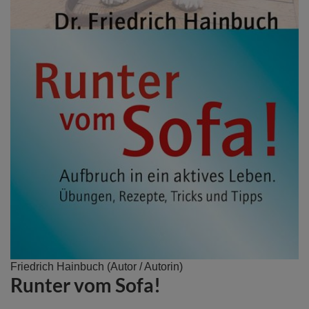
Zum
Friedrich Hainbuch
(Autor / Autorin)
Runter vom Sofa!
Anfang
der