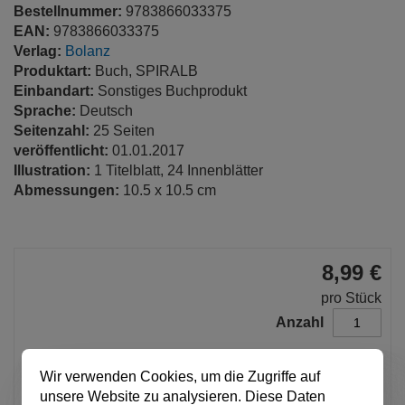
Bestellnummer:
9783866033375
EAN:
9783866033375
Verlag:
Bolanz
Produktart:
Buch, SPIRALB
Einbandart:
Sonstiges Buchprodukt
Sprache:
Deutsch
Seitenzahl:
25 Seiten
veröffentlicht:
01.01.2017
Illustration:
1 Titelblatt, 24 Innenblätter
Abmessungen:
10.5 x 10.5 cm
8,99 €
pro Stück
Anzahl
Wir verwenden Cookies, um die Zugriffe auf
In den Warenkorb
unsere Website zu analysieren. Diese Daten