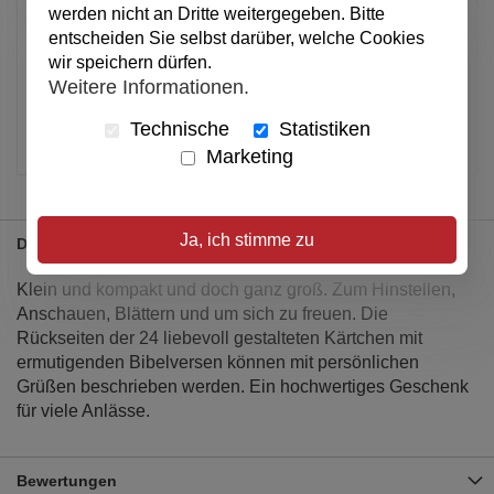
werden nicht an Dritte weitergegeben. Bitte
entscheiden Sie selbst darüber, welche Cookies
Alle Preise inkl. MwSt.
wir speichern dürfen.
Weitere Informationen.
Verfügbar
Technische
Statistiken
Artikel merken
Marketing
Ja, ich stimme zu
Details
Klein und kompakt und doch ganz groß. Zum Hinstellen,
Anschauen, Blättern und um sich zu freuen. Die
Rückseiten der 24 liebevoll gestalteten Kärtchen mit
ermutigenden Bibelversen können mit persönlichen
Grüßen beschrieben werden. Ein hochwertiges Geschenk
für viele Anlässe.
Bewertungen