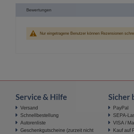
der
Bewertungen
Bildergalerie
springen
Nur eingetragene Benutzer können Rezensionen schre
Service & Hilfe
Sicher 
Versand
PayPal
Schnellbestellung
SEPA-Last
Autorenliste
VISA / Ma
Geschenkgutscheine
(zurzeit nicht
Kauf auf