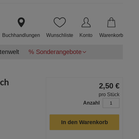
Direkt
zum
Inhalt
Buchhandlungen
Wunschliste
Konto
Warenkorb
tenwelt
% Sonderangebote
ich
2,50 €
pro Stück
Anzahl
In den Warenkorb