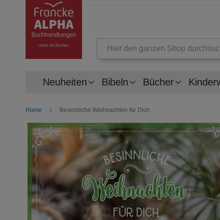
Suche
Neuheiten
Bibeln
Bücher
Kinder
Home
Besinnliche Weihnachten für Dich
Zum
Ende
der
Bildergalerie
springen