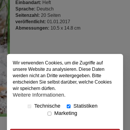
Einbandart:
Heft
Sprache:
Deutsch
Seitenzahl:
20 Seiten
veröffentlicht:
01.01.2017
Abmessungen:
10.5 x 14.8 cm
Wir verwenden Cookies, um die Zugriffe auf
unsere Website zu analysieren. Diese Daten
werden nicht an Dritte weitergegeben. Bitte
entscheiden Sie selbst darüber, welche Cookies
wir speichern dürfen.
Weitere Informationen.
Technische
Statistiken
Marketing