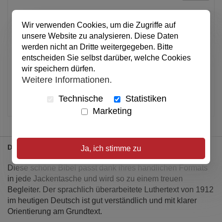
In den Warenkorb
Wir verwenden Cookies, um die Zugriffe auf
unsere Website zu analysieren. Diese Daten
werden nicht an Dritte weitergegeben. Bitte
entscheiden Sie selbst darüber, welche Cookies
Alle Preise inkl. MwSt.
wir speichern dürfen.
Verfügbar
Weitere Informationen.
Artikel merken
Technische
Statistiken
Marketing
Details
Ja, ich stimme zu
Diese schöne Bibel passt dank ihres handlichen Formats
in jede Jackentasche und wird so zu einem treuen
Begleiter. Der sprachlich überarbeitete Luthertext von 1912
im heutigen Deutsch ist gut verständlich und mit klarer
Orientierung am Grundtext.