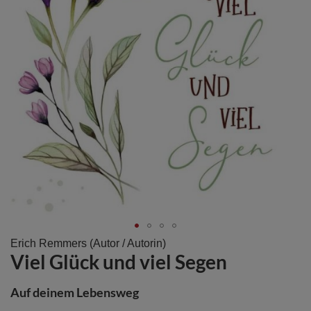
Zum
Erich Remmers
(Autor / Autorin)
Viel Glück und viel Segen
Anfang
der
Bildergalerie
Auf deinem Lebensweg
springen