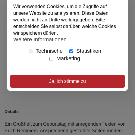
2,50 €
Wir verwenden Cookies, um die Zugriffe auf
pro Stück
unsere Website zu analysieren. Diese Daten
Anzahl
werden nicht an Dritte weitergegeben. Bitte
entscheiden Sie selbst darüber, welche Cookies
wir speichern dürfen.
In den Warenkorb
Weitere Informationen.
Technische
Statistiken
Alle Preise inkl. MwSt.
Marketing
Verfügbar
Artikel merken
Ja, ich stimme zu
Details
Ein Grußheft zum Geburtstag mit anregenden Texten von
Erich Remmers. Ansprechend gestaltete Seiten runden