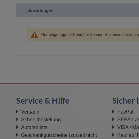
der
Bewertungen
Bildergalerie
springen
Nur eingetragene Benutzer können Rezensionen schre
Service & Hilfe
Sicher 
Versand
PayPal
Schnellbestellung
SEPA-Last
Autorenliste
VISA / Ma
Geschenkgutscheine
(zurzeit nicht
Kauf auf