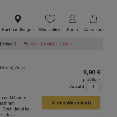
Direkt
zum
Inhalt
Buchhandlungen
Wunschliste
Konto
Warenkorb
tenwelt
% Sonderangebote
zt von),
Anne
8,90 €
pro Stück
Anzahl
en und Männer
In den Warenkorb
us ihrem
. Doch dabei ist
en, dass