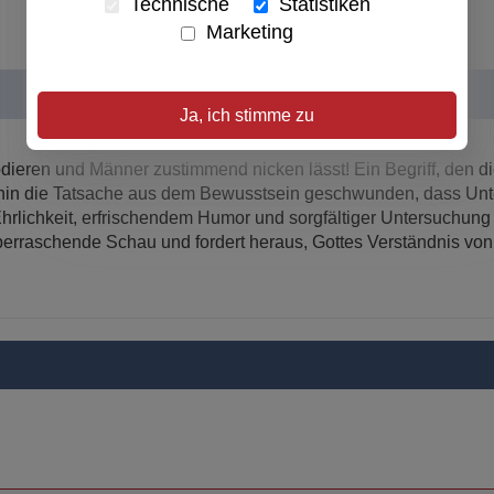
Technische
Statistiken
Marketing
Ja, ich stimme zu
ieren und Männer zustimmend nicken lässt! Ein Begriff, den di
thin die Tatsache aus dem Bewusstsein geschwunden, dass Unter
Ehrlichkeit, erfrischendem Humor und sorgfältiger Untersuchung
 überraschende Schau und fordert heraus, Gottes Verständnis 