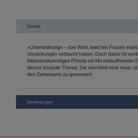
der
Bildergalerie
springen
Details
»Unterordnung« – das Wort, welches Frauen explod
Vorstellungen verbannt haben. Doch dabei ist wei
lebensnotwendiges Prinzip ist! Mit entwaffnender 
dieses brisante Thema. Sie vermittelt eine neue,
des Gehorsams zu gewinnen!
Bewertungen