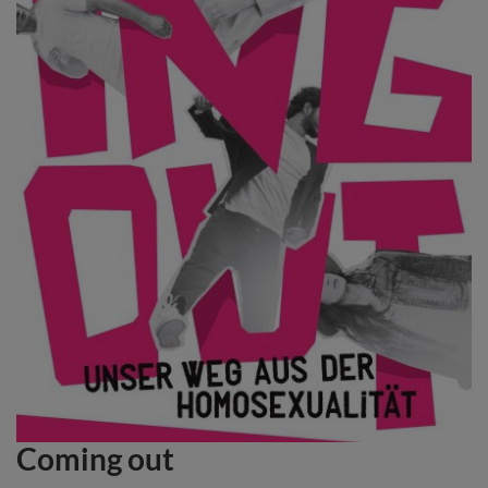
Coming out
Zum
Anfang