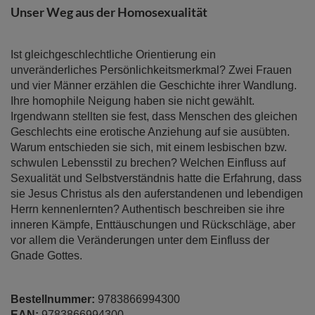
der
Unser Weg aus der Homosexualität
Bildergalerie
springen
Ist gleichgeschlechtliche Orientierung ein
unveränderliches Persönlichkeitsmerkmal? Zwei Frauen
und vier Männer erzählen die Geschichte ihrer Wandlung.
Ihre homophile Neigung haben sie nicht gewählt.
Irgendwann stellten sie fest, dass Menschen des gleichen
Geschlechts eine erotische Anziehung auf sie ausübten.
Warum entschieden sie sich, mit einem lesbischen bzw.
schwulen Lebensstil zu brechen? Welchen Einfluss auf
Sexualität und Selbstverständnis hatte die Erfahrung, dass
sie Jesus Christus als den auferstandenen und lebendigen
Herrn kennenlernten? Authentisch beschreiben sie ihre
inneren Kämpfe, Enttäuschungen und Rückschläge, aber
vor allem die Veränderungen unter dem Einfluss der
Gnade Gottes.
Bestellnummer:
9783866994300
EAN:
9783866994300