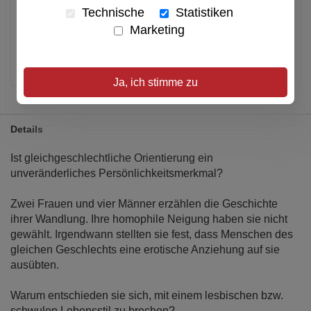
Alle Preise inkl. MwSt.
Technische
Statistiken
Marketing
Verfügbar
Artikel merken
Ja, ich stimme zu
Details
Ist gleichgeschlechtliche Orientierung ein
unveränderliches Persönlichkeitsmerkmal?
Zwei Frauen und vier Männer erzählen die Geschichte
ihrer Wandlung. Ihre homophile Neigung haben sie nicht
gewählt. Irgendwann stellten sie fest, dass Menschen des
gleichen Geschlechts eine erotische Anziehung auf sie
ausübten.
Warum entschieden sie sich, mit einem lesbischen bzw.
schwulen Lebensstil zu brechen?