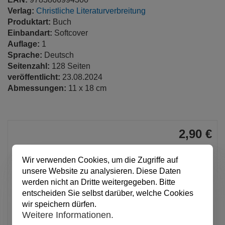
Verlag:
Christliche Literaturverbreitung
Produktart:
Buch
Einbandart:
Softcover
Auflage:
1
Sprache:
Deutsch
Seitenzahl:
128 Seiten
veröffentlicht:
23.08.2024
Abmessungen:
11 x 18 cm
2,90 €
pro Stück
Wir verwenden Cookies, um die Zugriffe auf
Anzahl
unsere Website zu analysieren. Diese Daten
werden nicht an Dritte weitergegeben. Bitte
In den Warenkorb
entscheiden Sie selbst darüber, welche Cookies
wir speichern dürfen.
Weitere Informationen.