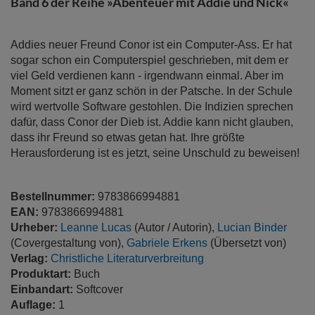
Band 6 der Reihe »Abenteuer mit Addie und Nick«
Addies neuer Freund Conor ist ein Computer-Ass. Er hat
sogar schon ein Computerspiel geschrieben, mit dem er
viel Geld verdienen kann - irgendwann einmal. Aber im
Moment sitzt er ganz schön in der Patsche. In der Schule
wird wertvolle Software gestohlen. Die Indizien sprechen
dafür, dass Conor der Dieb ist. Addie kann nicht glauben,
dass ihr Freund so etwas getan hat. Ihre größte
Herausforderung ist es jetzt, seine Unschuld zu beweisen!
Bestellnummer:
9783866994881
EAN:
9783866994881
Urheber:
Leanne Lucas
(Autor / Autorin),
Lucian Binder
(Covergestaltung von),
Gabriele Erkens
(Übersetzt von)
Verlag:
Christliche Literaturverbreitung
Produktart:
Buch
Einbandart:
Softcover
Auflage:
1