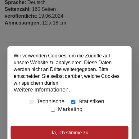
Sprache:
Deutsch
Seitenzahl:
160 Seiten
veröffentlicht:
19.06.2024
Abmessungen:
12 x 18 cm
4,90 €
Wir verwenden Cookies, um die Zugriffe auf
pro Stück
unsere Website zu analysieren. Diese Daten
Anzahl
werden nicht an Dritte weitergegeben. Bitte
entscheiden Sie selbst darüber, welche Cookies
wir speichern dürfen.
In den Warenkorb
Weitere Informationen.
Technische
Statistiken
Marketing
Alle Preise inkl. MwSt.
Verfügbar
Artikel merken
Ja, ich stimme zu