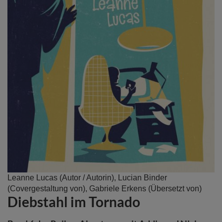
Zum
Leanne Lucas
(Autor / Autorin),
Lucian Binder
Anfang
(Covergestaltung von),
Gabriele Erkens
(Übersetzt von)
Diebstahl im Tornado
der
Bildergalerie
springen