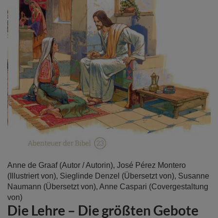
Zum
Anne de Graaf
(Autor / Autorin),
José Pérez Montero
Anfang
(Illustriert von),
Sieglinde Denzel
(Übersetzt von),
Susanne
der
Naumann
(Übersetzt von),
Anne Caspari
(Covergestaltung
Bildergalerie
von)
Die Lehre – Die größten Gebote
springen