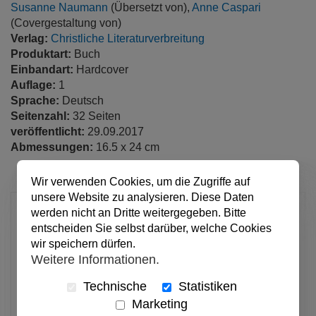
Susanne Naumann
(Übersetzt von),
Anne Caspari
(Covergestaltung von)
Verlag:
Christliche Literaturverbreitung
Produktart:
Buch
Einbandart:
Hardcover
Auflage:
1
Sprache:
Deutsch
Seitenzahl:
32 Seiten
veröffentlicht:
29.09.2017
Abmessungen:
16.5 x 24 cm
Wir verwenden Cookies, um die Zugriffe auf
unsere Website zu analysieren. Diese Daten
4,90 €
werden nicht an Dritte weitergegeben. Bitte
entscheiden Sie selbst darüber, welche Cookies
pro Stück
wir speichern dürfen.
Anzahl
Weitere Informationen.
Technische
Statistiken
In den Warenkorb
Marketing