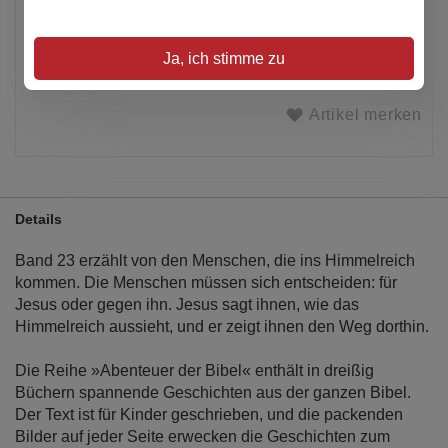
Alle Preise inkl. MwSt.
Ja, ich stimme zu
Verfügbar
Artikel merken
Details
Band 23 erzählt von den Menschen, die ins Himmelreich
kommen. Die Menschen müssen sich entscheiden: für
Jesus oder gegen ihn. Jesus sagt ihnen, wie das
Himmelreich aussieht, und er zeigt ihnen den Weg dorthin.
Die Reihe »Abenteuer der Bibel« enthält in dreißig
Büchern spannende Geschichten aus der ganzen Bibel.
Der Text ist für Kinder geschrieben, und die packenden
Bilder auf jeder Seite erwecken die Geschichten zum