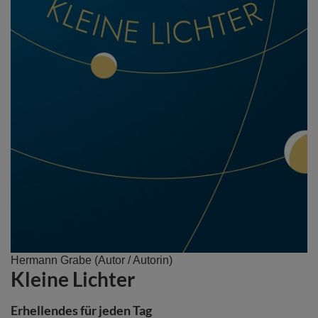
Zum
Hermann Grabe
(Autor / Autorin)
Kleine Lichter
Anfang
der
Bildergalerie
Erhellendes für jeden Tag