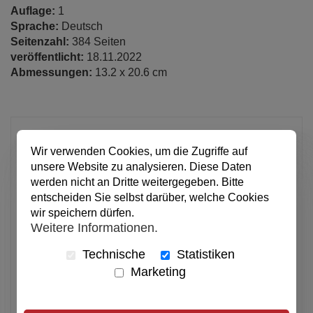
Auflage:
1
Sprache:
Deutsch
Seitenzahl:
384 Seiten
veröffentlicht:
18.11.2022
Abmessungen:
13.2 x 20.6 cm
12,90 €
Wir verwenden Cookies, um die Zugriffe auf
pro Stück
unsere Website zu analysieren. Diese Daten
Anzahl
werden nicht an Dritte weitergegeben. Bitte
entscheiden Sie selbst darüber, welche Cookies
wir speichern dürfen.
In den Warenkorb
Weitere Informationen.
Technische
Statistiken
Alle Preise inkl. MwSt.
Marketing
Verfügbar