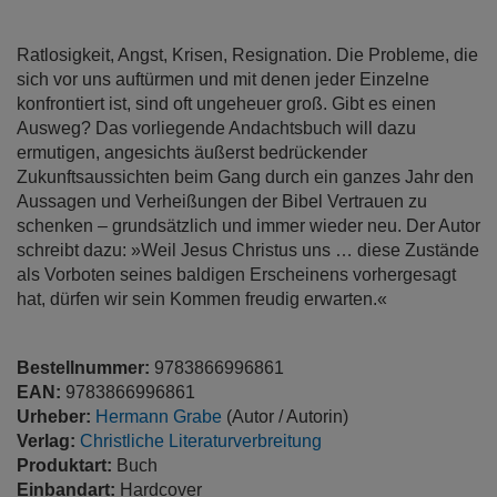
springen
Ratlosigkeit, Angst, Krisen, Resignation. Die Probleme, die
sich vor uns auftürmen und mit denen jeder Einzelne
konfrontiert ist, sind oft ungeheuer groß. Gibt es einen
Ausweg? Das vorliegende Andachtsbuch will dazu
ermutigen, angesichts äußerst bedrückender
Zukunftsaussichten beim Gang durch ein ganzes Jahr den
Aussagen und Verheißungen der Bibel Vertrauen zu
schenken – grundsätzlich und immer wieder neu. Der Autor
schreibt dazu: »Weil Jesus Christus uns … diese Zustände
als Vorboten seines baldigen Erscheinens vorhergesagt
hat, dürfen wir sein Kommen freudig erwarten.«
Bestellnummer:
9783866996861
EAN:
9783866996861
Urheber:
Hermann Grabe
(Autor / Autorin)
Verlag:
Christliche Literaturverbreitung
Produktart:
Buch
Einbandart:
Hardcover