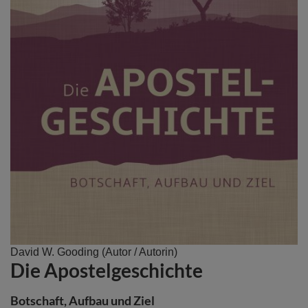
Zum
David W. Gooding
(Autor / Autorin)
Die Apostelgeschichte
Anfang
der
Bildergalerie
Botschaft, Aufbau und Ziel