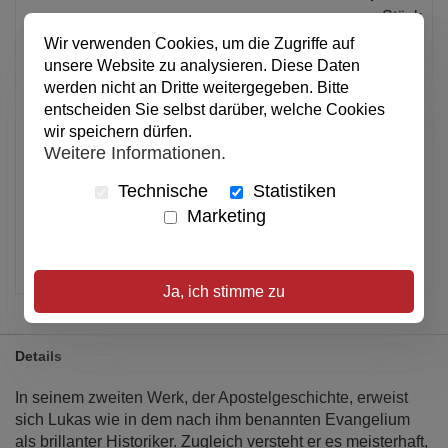
pro Stück
Wir verwenden Cookies, um die Zugriffe auf
Anzahl
unsere Website zu analysieren. Diese Daten
werden nicht an Dritte weitergegeben. Bitte
In den Warenkorb
entscheiden Sie selbst darüber, welche Cookies
wir speichern dürfen.
Weitere Informationen.
Alle Preise inkl. MwSt.
Technische
Statistiken
Verfügbar
Marketing
Artikel merken
Ja, ich stimme zu
Details
In seinem zweiten Werk, der Apostelgeschichte, erweist
sich Lukas wie in dem nach ihm benannten Evangelium
als brillanter Historiker. Zugleich versteht er es meisterhaft,