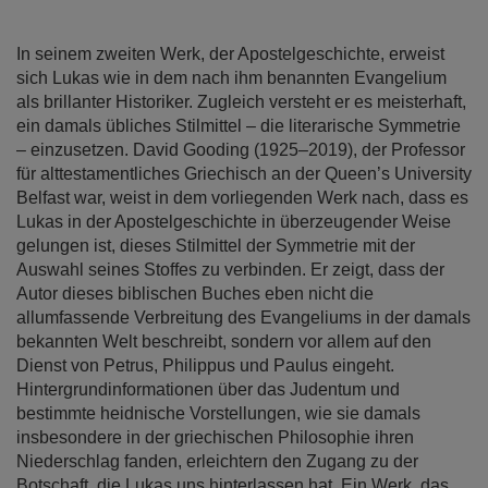
springen
In seinem zweiten Werk, der Apostelgeschichte, erweist
sich Lukas wie in dem nach ihm benannten Evangelium
als brillanter Historiker. Zugleich versteht er es meisterhaft,
ein damals übliches Stilmittel – die literarische Symmetrie
– einzusetzen. David Gooding (1925–2019), der Professor
für alttestamentliches Griechisch an der Queen’s University
Belfast war, weist in dem vorliegenden Werk nach, dass es
Lukas in der Apostelgeschichte in überzeugender Weise
gelungen ist, dieses Stilmittel der Symmetrie mit der
Auswahl seines Stoffes zu verbinden. Er zeigt, dass der
Autor dieses biblischen Buches eben nicht die
allumfassende Verbreitung des Evangeliums in der damals
bekannten Welt beschreibt, sondern vor allem auf den
Dienst von Petrus, Philippus und Paulus eingeht.
Hintergrundinformationen über das Judentum und
bestimmte heidnische Vorstellungen, wie sie damals
insbesondere in der griechischen Philosophie ihren
Niederschlag fanden, erleichtern den Zugang zu der
Botschaft, die Lukas uns hinterlassen hat. Ein Werk, das