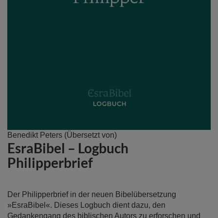
Zum
Benedikt Peters
(Übersetzt von)
EsraBibel – Logbuch
Anfang
der
Philipperbrief
Bildergalerie
springen
Der Philipperbrief in der neuen Bibelübersetzung
»EsraBibel«. Dieses Logbuch dient dazu, den
Gedankengang des biblischen Autors zu erforschen und