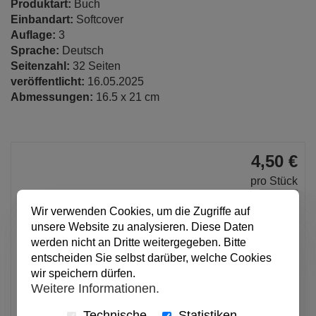
Produktart:
Buch
Einbandart:
Softcover
Auflage:
3
Sprache:
Deutsch
Seitenzahl:
32 Seiten
veröffentlicht:
16.05.2025
Abmessungen:
16.5 x 21 cm
4,50 €
pro Stück
Anzahl
Wir verwenden Cookies, um die Zugriffe auf
unsere Website zu analysieren. Diese Daten
werden nicht an Dritte weitergegeben. Bitte
In den Warenkorb
entscheiden Sie selbst darüber, welche Cookies
wir speichern dürfen.
Weitere Informationen.
Alle Preise inkl. MwSt.
Technische
Statistiken