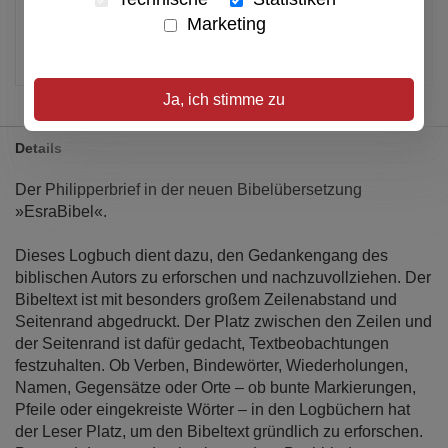
Verfügbar
Marketing
Artikel merken
Ja, ich stimme zu
Details
Der Philipperbrief in der neuen Bibelübersetzung
»EsraBibel«.
Dieses Logbuch dient dazu, den Gedankengang des
biblischen Autors zu erforschen und nachzuvollziehen. Der
Bibeltext ist mit besonders großem Zeilenabstand und
Seitenrand abgedruckt. Der Platz zwischen den Zeilen und
der Seitenrand ist dafür gedacht, Textbeobachtungen
festzuhalten. Ob Verben, Bindewörter, Wiederholungen,
Namen, Gegensätze oder Orte – ob bunte Markierungen,
Pfeile oder eingekreiste Wörter – in den Logbüchern hat
der Leser Platz, um den Bibeltext gründlich zu erforschen.