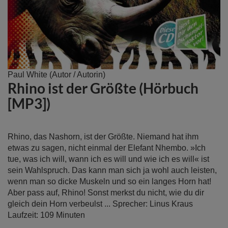
Zum
Paul White
(Autor / Autorin)
Rhino ist der Größte (Hörbuch
Anfang
der
[MP3])
Bildergalerie
springen
Rhino, das Nashorn, ist der Größte. Niemand hat ihm
etwas zu sagen, nicht einmal der Elefant Nhembo. »Ich
tue, was ich will, wann ich es will und wie ich es will« ist
sein Wahlspruch. Das kann man sich ja wohl auch leisten,
wenn man so dicke Muskeln und so ein langes Horn hat!
Aber pass auf, Rhino! Sonst merkst du nicht, wie du dir
gleich dein Horn verbeulst ... Sprecher: Linus Kraus
Laufzeit: 109 Minuten