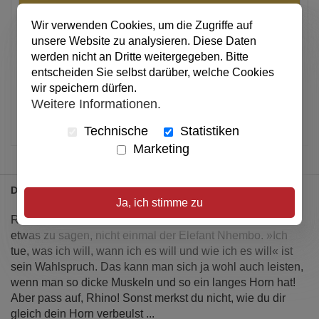
In den Warenkorb
Wir verwenden Cookies, um die Zugriffe auf
unsere Website zu analysieren. Diese Daten
werden nicht an Dritte weitergegeben. Bitte
Alle Preise inkl. MwSt.
entscheiden Sie selbst darüber, welche Cookies
wir speichern dürfen.
Verfügbar
Weitere Informationen.
Artikel merken
Technische
Statistiken
Marketing
Details
Ja, ich stimme zu
Rhino, das Nashorn, ist der Größte. Niemand hat ihm
etwas zu sagen, nicht einmal der Elefant Nhembo. »Ich
tue, was ich will, wann ich es will und wie ich es will« ist
sein Wahlspruch. Das kann man sich ja wohl auch leisten,
wenn man so dicke Muskeln und so ein langes Horn hat!
Aber pass auf, Rhino! Sonst merkst du nicht, wie du dir
gleich dein Horn verbeulst ...