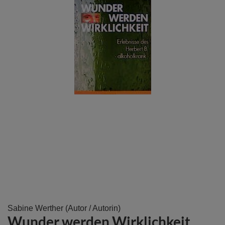
Zum
Sabine Werther
(Autor / Autorin)
Wunder werden Wirklichkeit
Anfang