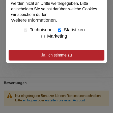
werden nicht an Dritte weitergegeben. Bitte
Anzahl
entscheiden Sie selbst darüber, welche Cookies
wir speichern dürfen.
In den Warenkorb
Weitere Informationen.
Technische
Statistiken
Marketing
Alle Preise inkl. MwSt.
Verfügbar
Ja, ich stimme zu
Artikel merken
Bewertungen
Nur eingetragene Benutzer können Rezensionen schreiben.
Bitte
einloggen
oder
erstellen Sie einen Account