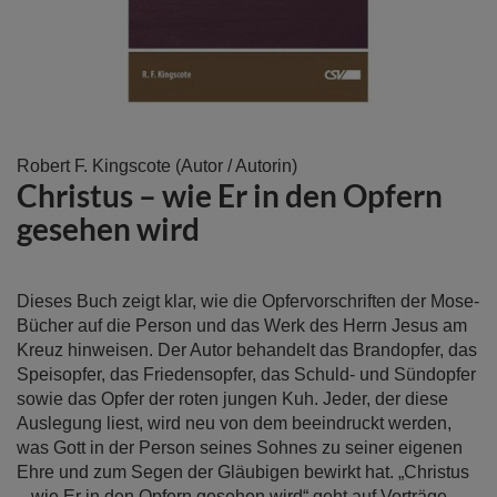
Zum
Robert F. Kingscote
(Autor / Autorin)
Christus – wie Er in den Opfern
Anfang
der
gesehen wird
Bildergalerie
springen
Dieses Buch zeigt klar, wie die Opfervorschriften der Mose-
Bücher auf die Person und das Werk des Herrn Jesus am
Kreuz hinweisen. Der Autor behandelt das Brandopfer, das
Speisopfer, das Friedensopfer, das Schuld- und Sündopfer
sowie das Opfer der roten jungen Kuh. Jeder, der diese
Auslegung liest, wird neu von dem beeindruckt werden,
was Gott in der Person seines Sohnes zu seiner eigenen
Ehre und zum Segen der Gläubigen bewirkt hat. „Christus
– wie Er in den Opfern gesehen wird“ geht auf Vorträge