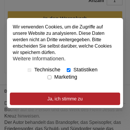
Anzahl
In den Warenkorb
Wir verwenden Cookies, um die Zugriffe auf
unsere Website zu analysieren. Diese Daten
Alle Preise inkl. MwSt.
werden nicht an Dritte weitergegeben. Bitte
entscheiden Sie selbst darüber, welche Cookies
Verfügbar
wir speichern dürfen.
Weitere Informationen.
Artikel merken
Technische
Statistiken
Marketing
Details
Ja, ich stimme zu
Dieses Buch zeigt klar, wie die Opfervorschriften der Mose-
Bücher auf die Person und das Werk des Herrn Jesus am
Kreuz hinweisen.
Der Autor behandelt das Brandopfer, das Speisopfer, das
Friedensopfer, das Schuld- und Sündopfer sowie das