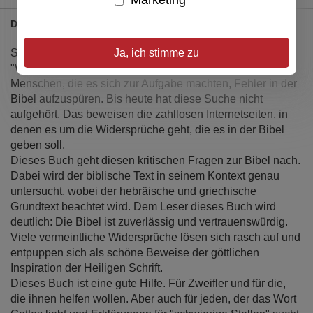
Marketing
Details
Seit jeher beschäftigen sich viele mit dem, Thema
Ja, ich stimme zu
"Widersprüche in der Bibel". Schon in der Antike gab es
Menschen, die es sich zur Aufgabe machten, Fehler in der
Bibel aufzuspüren. Bis heute hat diese Suche nicht
aufgehört. Das beweisen die zahllosen Internetseiten, in
denen es um die Widersprüche geht, die es in der Bibel
geben soll.
Dieses Buch geht diesen kritischen Fragen zur Bibel nach.
Dabei wird der biblische Text in seinem Kontext genau
untersucht, wobei der hebräische und griechische
Grundtext beachtet wird. Dem Leser dieses Buch wird
deutlich: Die Bibel ist zuverlässig und vertrauenswürdig.
Viele vermeintliche Widersprüche lösen sich rasch auf und
entpuppen sich als schöne Beweise der göttlichen
Inspiration der Heiligen Schrift.
Dieses Buch ist eine gute Hilfe. Für Zweifler und für die,
die ihnen helfen wollen. Aber auch für jeden, der das Wort