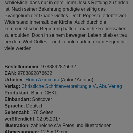
schließlich, dass nur in dem Herrn Jesus Rettung zu finden
ist. Nach seiner Bekehrung predigte er eifrig das
Evangelium der Gnade Gottes. Doch Popescu erlebte viel
Widerstand innerhalb der Kirche. Auch durch die
kommunistische Regierung hatte er manche Repressalien
zu erdulden. Doch in seinem bewegten Leben blieb er treu
bei dem Wort Gottes – und konnte dadurch zum Segen für
viele werden.
Bestellnummer:
9783892876632
EAN:
9783892876632
Urheber:
Horia Azimioara
(Autor / Autorin)
Verlag:
Christliche Schriftenverbreitung e.V., Abt. Verlag
Produktart:
Buch, GEKL
Einbandart:
Softcover
Sprache:
Deutsch
Seitenzahl:
176 Seiten
veröffentlicht:
02.05.2017
Illustration:
zahlreiche s/w Fotos und Illustrationen
Abmessungen:
12.5 x 19 cm