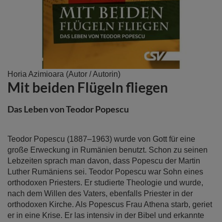
Zum
Horia Azimioara
(Autor / Autorin)
Mit beiden Flügeln fliegen
Anfang
der
Bildergalerie
Das Leben von Teodor Popescu
springen
Teodor Popescu (1887–1963) wurde von Gott für eine
große Erweckung in Rumänien benutzt. Schon zu seinen
Lebzeiten sprach man davon, dass Popescu der Martin
Luther Rumäniens sei. Teodor Popescu war Sohn eines
orthodoxen Priesters. Er studierte Theologie und wurde,
nach dem Willen des Vaters, ebenfalls Priester in der
orthodoxen Kirche. Als Popescus Frau Athena starb, geriet
er in eine Krise. Er las intensiv in der Bibel und erkannte