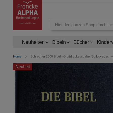
Suche
Neuheiten
Bibeln
Bücher
Kinder
Home
Schlachter 2000 Bibel - Großdruckausgabe (Softcover, schwa
Zum
Neuheit
Ende
der
Bildergalerie
springen