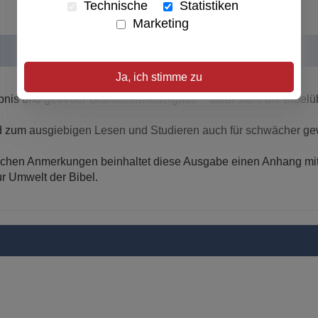
Technische
Statistiken
Marketing
Ja, ich stimme zu
nis und getreuer Grundtextwiedergabe – dafür steht die Bibel
d zum ausgiebigen Lesen und Studieren auch für schwächer g
tlichen Anmerkungen beinhaltet diese Ausgabe einen Anhang mit
r Umwelt der Bibel.