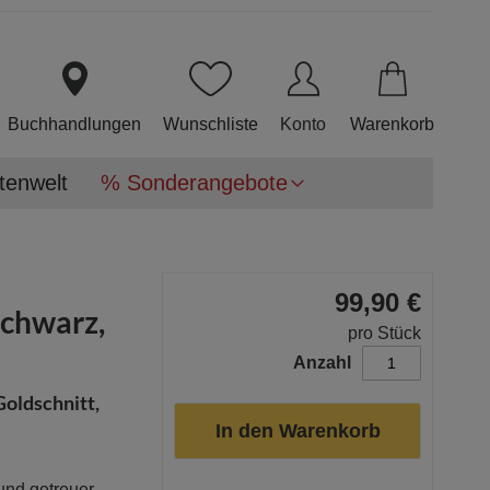
Direkt
zum
Inhalt
Buchhandlungen
Wunschliste
Konto
Warenkorb
tenwelt
% Sonderangebote
99,90 €
schwarz,
pro Stück
Anzahl
Goldschnitt,
In den Warenkorb
und getreuer