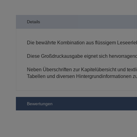
der
Bildergalerie
springen
Details
Die bewährte Kombination aus flüssigem Leseerleb
Diese Großdruckausgabe eignet sich hervorragen
Neben Überschriften zur Kapitelübersicht und tex
Tabellen und diversen Hintergrundinformationen zu
Bewertungen