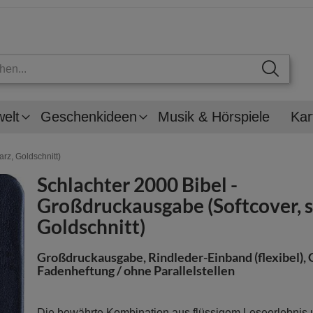
welt
Geschenkideen
Musik & Hörspiele
Kar
rz, Goldschnitt)
Schlachter 2000 Bibel -
Großdruckausgabe (Softcover, 
Goldschnitt)
Großdruckausgabe, Rindleder-Einband (flexibel), 
Fadenheftung / ohne Parallelstellen
Die bewährte Kombination aus flüssigem Leseerlebnis 